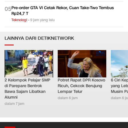
Pre-order GTA VI Cetak Rekor, Cuan Take-Two Tembus
0
5
Rp24,7 T
Teknologi
•
9 jam yang lalu
LAINNYA DARI DETIKNETWORK
2 Kelompok Pelajar SMP
Potret Rapat DPR Kosovo
6 Ciri K
di Parepare Bentrok
Ricuh, Cekcok Berujung
yang Leb
Bawa Sajam Libatkan
Lempar Telur
Musim P
Alumni
dalam 6 jam
dalam 6 j
dalam 7 jam