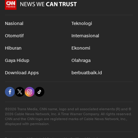
Nasional
Teknologi
Otomotif
Internasional
Hiburan
Ekonomi
Gaya Hidup
Olahraga
Download Apps
berbuatbaik.id
©2026 Trans Media, CNN name, logo and all associated elements (R) and ©
2026 Cable News Network, Inc. A Time Warner Company. All rights reserved.
CNN and the CNN logo are registered marks of Cable News Network, Inc.,
displayed with permission.