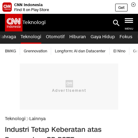
CNN Indonesia
Get
Find it on Play Store
Teknologi
MENU
lahraga
Teknologi
Otomotif
Hiburan
Gaya Hidup
Fokus
BMKG
Grennovation
Longform: AI dan Datacenter
El Nino
Ge
Teknologi
Lainnya
Industri Tetap Keberatan atas