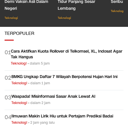
Demi Vaksin Asli Dalam
Tidur Panjang Sesar
Seribu J
Negeri
Lembang
Teknologi
Teknologi
Teknologi
TERPOPULER
Cara Aktifkan Kuota Rollover di Telkomsel, XL, Indosat Agar
0
1
Tak Hangus
Teknologi
•
dalam 5 jam
BMKG Ungkap Daftar 7 Wilayah Berpotensi Hujan Hari Ini
0
2
Teknologi
•
dalam 1 jam
Waspada! Misinformasi Sasar Anak Lewat AI
0
3
Teknologi
•
dalam 2 jam
Ilmuwan Makin Lirik Hiu untuk Pertajam Prediksi Badai
0
4
Teknologi
•
2 jam yang lalu