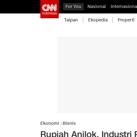
For You
Nasional
Internasiona
Taipan
Ekopedia
Properti
Ekonomi
Bisnis
Rupiah Anjlok, Industr