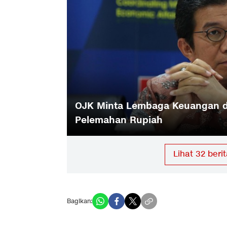
OJK Minta Lembaga Keuangan 
n Rupiah
Pelemahan Rupiah
Lihat
32
berit
Bagikan: