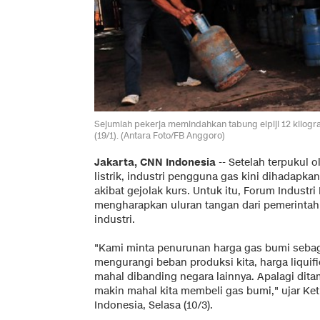
Sejumlah pekerja memindahkan tabung elpiji 12 kilogra
(19/1). (Antara Foto/FB Anggoro)
Jakarta, CNN Indonesia
-- Setelah terpukul 
listrik, industri pengguna gas kini dihadapk
akibat gejolak kurs. Untuk itu, Forum Indust
mengharapkan uluran tangan dari pemerintah
industri.
"Kami minta penurunan harga gas bumi sebag
mengurangi beban produksi kita, harga liquifie
mahal dibanding negara lainnya. Apalagi dita
makin mahal kita membeli gas bumi," ujar K
Indonesia, Selasa (10/3).