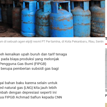
m di sebuah agen elpiji resmi PT Pertamina, di Kota Pekanbaru, Riau, Senin
oleh kenaikan upah buruh dan tarif tenaga
an pada biaya produksi yang melonjak
ri Pengguna Gas Bumi (FIPGB)
 berupa pemberian subsidi gas bagi
ai bahan baku karena selain untuk
d natural gas (LNG) kita jauh lebih
T
mbah dengan depresiasi seperti ini
P
etua FIPGB Achmad Safiun kepada CNN