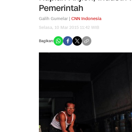
Pemerintah
Galih Gumelar |
CNN Indonesia
Selasa, 10 Mar 2015 11:42 WIB
Bagikan: