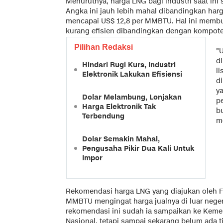
Menurutnya, harga LNG bagi industri saat ini
Angka ini jauh lebih mahal dibandingkan har
mencapai US$ 12,8 per MMBTU. Hal ini membua
kurang efisien dibandingkan dengan kompoteti
Pilihan Redaksi
"U
di
Hindari Rugi Kurs, Industri
li
Elektronik Lakukan Efisiensi
d
y
Dolar Melambung, Lonjakan
p
Harga Elektronik Tak
b
Terbendung
m
Dolar Semakin Mahal,
Pengusaha Pikir Dua Kali Untuk
Impor
Rekomendasi harga LNG yang diajukan oleh F
MMBTU mengingat harga jualnya di luar nege
rekomendasi ini sudah ia sampaikan ke Keme
Nasional, tetapi sampai sekarang belum ada ti