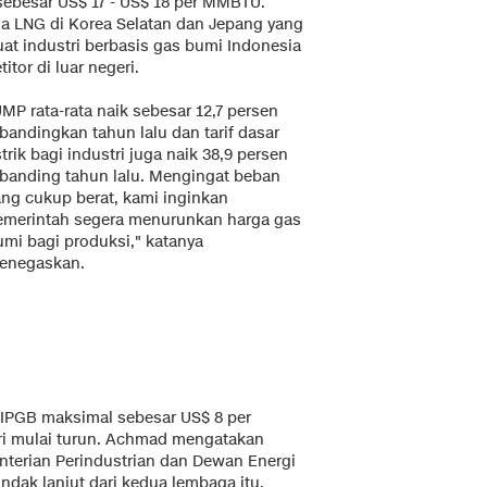
 sebesar US$ 17 - US$ 18 per MMBTU.
ga LNG di Korea Selatan dan Jepang yang
t industri berbasis gas bumi Indonesia
tor di luar negeri.
MP rata-rata naik sebesar 12,7 persen
bandingkan tahun lalu dan tarif dasar
strik bagi industri juga naik 38,9 persen
ibanding tahun lalu. Mengingat beban
ang cukup berat, kami inginkan
emerintah segera menurunkan harga gas
umi bagi produksi," katanya
enegaskan.
IPGB maksimal sebesar US$ 8 per
ri mulai turun. Achmad mengatakan
nterian Perindustrian dan Dewan Energi
ndak lanjut dari kedua lembaga itu.