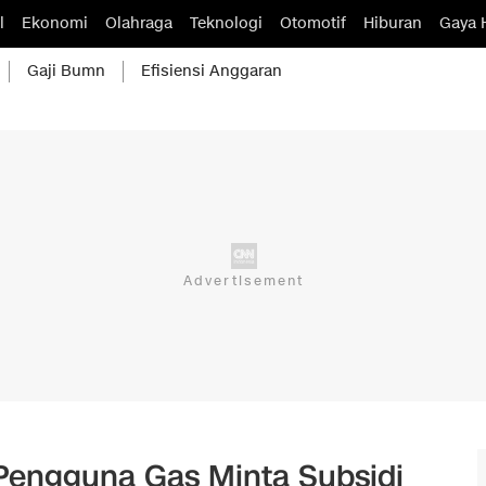
l
Ekonomi
Olahraga
Teknologi
Otomotif
Hiburan
Gaya 
Gaji Bumn
Efisiensi Anggaran
i Pengguna Gas Minta Subsidi