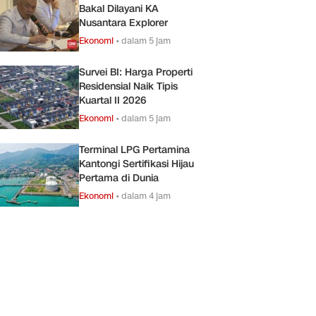
Bakal Dilayani KA
Nusantara Explorer
Ekonomi
•
dalam 5 jam
Survei BI: Harga Properti
Residensial Naik Tipis
Kuartal II 2026
Ekonomi
•
dalam 5 jam
Terminal LPG Pertamina
Kantongi Sertifikasi Hijau
Pertama di Dunia
Ekonomi
•
dalam 4 jam