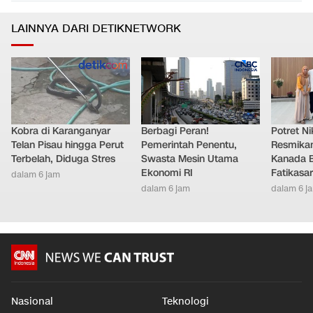
APBN
Ekonomi
•
dalam 5 jam
LAINNYA DARI DETIKNETWORK
Kobra di Karanganyar
Berbagi Peran!
Potret Nik
Telan Pisau hingga Perut
Pemerintah Penentu,
Resmikan
Terbelah, Diduga Stres
Swasta Mesin Utama
Kanada B
Ekonomi RI
Fatikasar
dalam 6 jam
dalam 6 jam
dalam 6 j