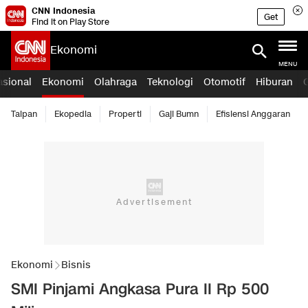
CNN Indonesia
Get
Find it on Play Store
Ekonomi
MENU
asional
Ekonomi
Olahraga
Teknologi
Otomotif
Hiburan
Taipan
Ekopedia
Properti
Gaji Bumn
Efisiensi Anggaran
Ekonomi
Bisnis
SMI Pinjami Angkasa Pura II Rp 500