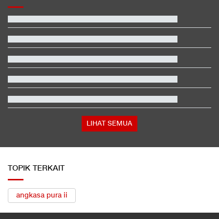
Polisi Menang Praperadilan, Status Tersangka Korupsi Rp1,9 M
Gugur
Polisi Malaysia Kenali Petugas yang Loloskan Pilot Bawa
Narkoba ke RI
Video Mesum 'Yang Wis Yang' Banyuwangi, Pemeran Pria Jadi
Tersangka
Piala AFF 2026: 2 Pemain Absen di Singapura vs Indonesia
Besaran Pajak Pencairan JHT yang Diminta Buruh Dihapus
Cara Aktifkan Kuota Internet Rollover di Telkomsel, XL, dan
Indosat
LIHAT SEMUA
TOPIK TERKAIT