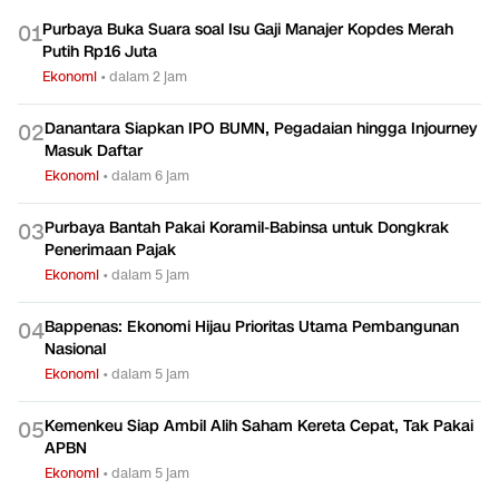
TERPOPULER
Purbaya Buka Suara soal Isu Gaji Manajer Kopdes Merah
0
1
Putih Rp16 Juta
Ekonomi
•
dalam 2 jam
Danantara Siapkan IPO BUMN, Pegadaian hingga Injourney
0
2
Masuk Daftar
Ekonomi
•
dalam 6 jam
Purbaya Bantah Pakai Koramil-Babinsa untuk Dongkrak
0
3
Penerimaan Pajak
Ekonomi
•
dalam 5 jam
Bappenas: Ekonomi Hijau Prioritas Utama Pembangunan
0
4
Nasional
Ekonomi
•
dalam 5 jam
Kemenkeu Siap Ambil Alih Saham Kereta Cepat, Tak Pakai
0
5