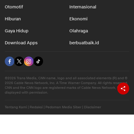
Nasional
Teknologi
Otomotif
Internasional
Hiburan
Ekonomi
Gaya Hidup
Olahraga
Download Apps
berbuatbaik.id
©2026 Trans Media, CNN name, logo and all associated elements (R) and ©
2026 Cable News Network, Inc. A Time Warner Company. All rights reserved.
CNN and the CNN logo are registered marks of Cable News Network, Inc.,
displayed with permission.
Tentang Kami
|
Redaksi
|
Pedoman Media Siber
|
Disclaimer