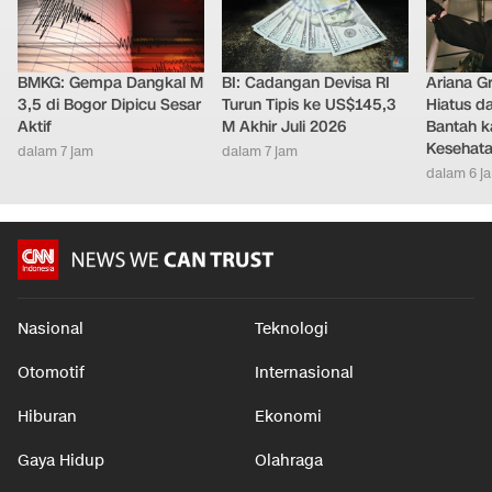
BMKG: Gempa Dangkal M
BI: Cadangan Devisa RI
Ariana G
3,5 di Bogor Dipicu Sesar
Turun Tipis ke US$145,3
Hiatus da
Aktif
M Akhir Juli 2026
Bantah k
Kesehat
dalam 7 jam
dalam 7 jam
dalam 6 j
Nasional
Teknologi
Otomotif
Internasional
Hiburan
Ekonomi
Gaya Hidup
Olahraga