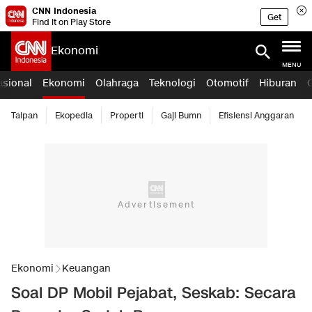
CNN Indonesia
Get
Find it on Play Store
Ekonomi
MENU
asional
Ekonomi
Olahraga
Teknologi
Otomotif
Hiburan
Taipan
Ekopedia
Properti
Gaji Bumn
Efisiensi Anggaran
Ekonomi
Keuangan
Soal DP Mobil Pejabat, Seskab: Secara