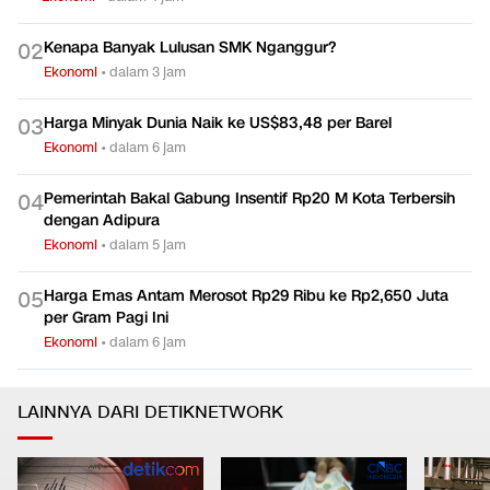
Kenapa Banyak Lulusan SMK Nganggur?
0
2
Ekonomi
•
dalam 3 jam
Harga Minyak Dunia Naik ke US$83,48 per Barel
0
3
Ekonomi
•
dalam 6 jam
Pemerintah Bakal Gabung Insentif Rp20 M Kota Terbersih
0
4
dengan Adipura
Ekonomi
•
dalam 5 jam
Harga Emas Antam Merosot Rp29 Ribu ke Rp2,650 Juta
0
5
per Gram Pagi Ini
Ekonomi
•
dalam 6 jam
LAINNYA DARI DETIKNETWORK