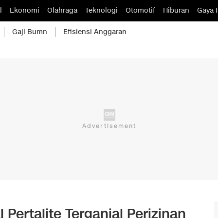
l
Ekonomi
Olahraga
Teknologi
Otomotif
Hiburan
Gaya 
Gaji Bumn
Efisiensi Anggaran
Pertalite Terganjal Perizinan