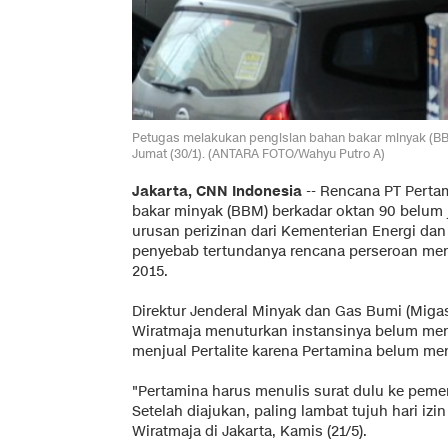
Petugas melakukan pengisian bahan bakar minyak (BB
Jumat (30/1). (ANTARA FOTO/Wahyu Putro A)
Jakarta, CNN Indonesia
-- Rencana PT Pertam
bakar minyak (BBM) berkadar oktan 90 belum 
urusan perizinan dari Kementerian Energi da
penyebab tertundanya rencana perseroan menj
2015.
Direktur Jenderal Minyak dan Gas Bumi (Mig
Wiratmaja menuturkan instansinya belum men
menjual Pertalite karena Pertamina belum meng
"Pertamina harus menulis surat dulu ke pemer
Setelah diajukan, paling lambat tujuh hari izin 
Wiratmaja di Jakarta, Kamis (21/5).