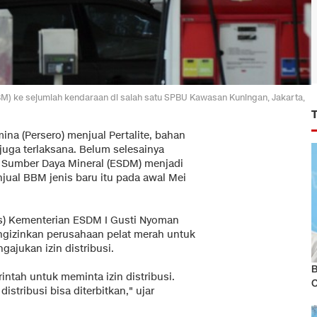
M) ke sejumlah kendaraan di salah satu SPBU Kawasan Kuningan, Jakarta,
ina (Persero) menjual Pertalite, bahan
juga terlaksana. Belum selesainya
n Sumber Daya Mineral (ESDM) menjadi
ual BBM jenis baru itu pada awal Mei
as) Kementerian ESDM I Gusti Nyoman
gizinkan perusahaan pelat merah untuk
ajukan izin distribusi.
B
intah untuk meminta izin distribusi.
distribusi bisa diterbitkan," ujar