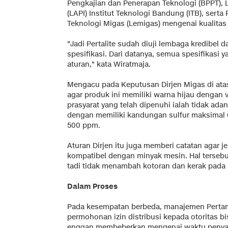
Pengkajian dan Penerapan Teknologi (BPPT), L
(LAPI) Institut Teknologi Bandung (ITB), ser
Teknologi Migas (Lemigas) mengenai kualita
"Jadi Pertalite sudah diuji lembaga kredibel
spesifikasi. Dari datanya, semua spesifikasi
aturan," kata Wiratmaja.
Mengacu pada Keputusan Dirjen Migas di at
agar produk ini memiliki warna hijau dengan vi
prasyarat yang telah dipenuhi ialah tidak ad
dengan memiliki kandungan sulfur maksimal 
500 ppm.
Aturan Dirjen itu juga memberi catatan agar j
kompatibel dengan minyak mesin. Hal terse
tadi tidak menambah kotoran dan kerak pada
Dalam Proses
Pada kesempatan berbeda, manajemen Pert
permohonan izin distribusi kepada otoritas bi
enggan membeberkan mengenai waktu penya