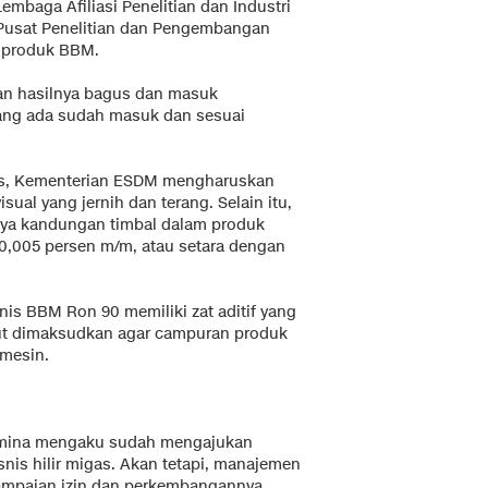
embaga Afiliasi Penelitian dan Industri
ta Pusat Penelitian dan Pengembangan
s produk BBM.
 dan hasilnya bagus dan masuk
 yang ada sudah masuk dan sesuai
as, Kementerian ESDM mengharuskan
sual yang jernih dan terang. Selain itu,
anya kandungan timbal dalam produk
0,005 persen m/m, atau setara dengan
enis BBM Ron 90 memiliki zat aditif yang
but dimaksudkan agar campuran produk
 mesin.
amina mengaku sudah mengajukan
snis hilir migas. Akan tetapi, manajemen
mpaian izin dan perkembangannya.