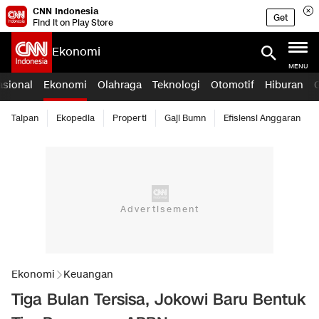
CNN Indonesia
Get
Find it on Play Store
Ekonomi
MENU
asional
Ekonomi
Olahraga
Teknologi
Otomotif
Hiburan
Taipan
Ekopedia
Properti
Gaji Bumn
Efisiensi Anggaran
Ekonomi
Keuangan
Tiga Bulan Tersisa, Jokowi Baru Bentuk