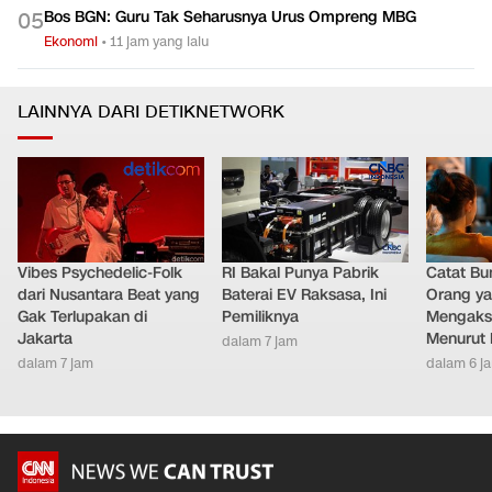
Bos BGN: Guru Tak Seharusnya Urus Ompreng MBG
0
5
Ekonomi
•
11 jam yang lalu
LAINNYA DARI DETIKNETWORK
Vibes Psychedelic-Folk
RI Bakal Punya Pabrik
Catat Bun
dari Nusantara Beat yang
Baterai EV Raksasa, Ini
Orang y
Gak Terlupakan di
Pemiliknya
Mengakse
Jakarta
Menurut 
dalam 7 jam
dalam 7 jam
dalam 6 j