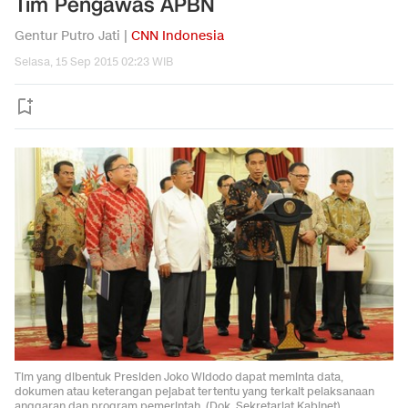
Tim Pengawas APBN
Gentur Putro Jati |
CNN Indonesia
Selasa, 15 Sep 2015 02:23 WIB
Tim yang dibentuk Presiden Joko Widodo dapat meminta data,
dokumen atau keterangan pejabat tertentu yang terkait pelaksanaan
anggaran dan program pemerintah. (Dok. Sekretariat Kabinet).