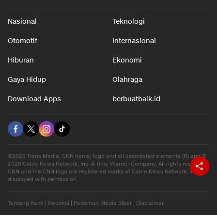
Nasional
Teknologi
Otomotif
Internasional
Hiburan
Ekonomi
Gaya Hidup
Olahraga
Download Apps
berbuatbaik.id
©2026 Trans Media, CNN name, logo and all associated elements (R) and ©
2026 Cable News Network, Inc. A Time Warner Company. All rights reserved.
CNN and the CNN logo are registered marks of Cable News Network, Inc.,
displayed with permission.
Tentang Kami
|
Redaksi
|
Pedoman Media Siber
|
Disclaimer