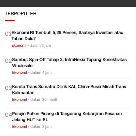
TERPOPULER
Ekonomi RI Tumbuh 5,29 Persen, Saatnya Investasi atau
0
1
Tahan Dulu?
Ekonomi
•
dalam 3 jam
Sambut Spin-Off Tahap 2, InfraNexia Topang Konektivitas
0
2
Wholesale
Ekonomi
•
dalam 4 jam
Kereta Trans Sumatra Dilirik KAI, China-Rusia Minati Trans
0
3
Kalimantan
Ekonomi
•
dalam 20 menit
Perajin Pohon Pinang di Tangerang Kebanjiran Pesanan
0
4
Jelang HUT ke-81
Ekonomi
•
dalam 3 jam