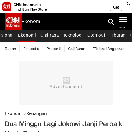
CNN Indonesia
Get
Find it on Play Store
Ekonomi
MENU
asional
Ekonomi
Olahraga
Teknologi
Otomotif
Hiburan
Taipan
Ekopedia
Properti
Gaji Bumn
Efisiensi Anggaran
Ekonomi
Keuangan
Dua Minggu Lagi Jokowi Janji Perbaiki