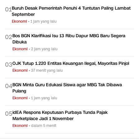
Buruh Desak Pemerintah Penuhi 4 Tuntutan Paling Lambat
0
1
September
Ekonomi
•
1 jam yang lalu
Bos BGN Klarifikasi Isu 13 Ribu Dapur MBG Baru Segera
0
2
Dibuka
Ekonomi
•
2 jam yang lalu
OJK Tutup 1.220 Entitas Keuangan Ilegal, Mayoritas Pinjol
0
3
Ekonomi
•
37 menit yang lalu
BGN Minta Guru Edukasi Siswa agar MBG Tak Dibawa
0
4
Pulang
Ekonomi
•
1 jam yang lalu
idEA Respons Keputusan Purbaya Tunda Pajak
0
5
Marketplace Jadi 1 November
Ekonomi
•
dalam 5 menit