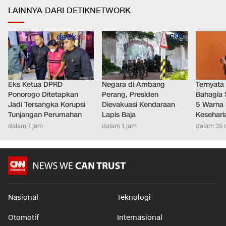
LAINNYA DARI DETIKNETWORK
Eks Ketua DPRD
Negara di Ambang
Ternyata
Ponorogo Ditetapkan
Perang, Presiden
Bahagia 
Jadi Tersangka Korupsi
Dievakuasi Kendaraan
5 Warna 
Tunjangan Perumahan
Lapis Baja
Kesehari
dalam 7 jam
dalam 1 jam
dalam 35 
Nasional
Teknologi
Otomotif
Internasional