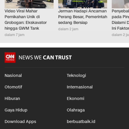
Video Viral Mahar
Jerman Hadapi Ancaman
Penyebab
Pernikahan Unik di
Perang Besar, Pemerintah
pada Pin
Grobogan: Ekskavator
sedang Bersiap
Dialami D
hingga GWM Tank
Ini Fakt
dalam 2 jam
dalam 7 jam
dalam 2 j
Nasional
Teknologi
Otomotif
Internasional
Hiburan
Ekonomi
Gaya Hidup
Olahraga