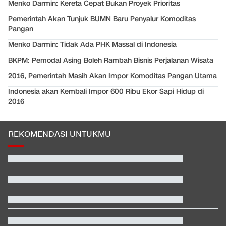
Menko Darmin: Kereta Cepat Bukan Proyek Prioritas
Pemerintah Akan Tunjuk BUMN Baru Penyalur Komoditas
Pangan
Menko Darmin: Tidak Ada PHK Massal di Indonesia
BKPM: Pemodal Asing Boleh Rambah Bisnis Perjalanan Wisata
2016, Pemerintah Masih Akan Impor Komoditas Pangan Utama
Indonesia akan Kembali Impor 600 Ribu Ekor Sapi Hidup di
2016
REKOMENDASI UNTUKMU
Profil Menantu Sultan Brunei yang Gelarnya Dicopot Kerajaan
Beda Nasib Kashmir yang Dikelola India vs Pakistan Jadi
Sorotan
Video Mesum 'Yang Wis Yang' Banyuwangi, Pemeran Pria Jadi
Tersangka