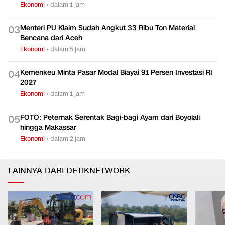
Calon Deputi Gubernur Senior BI Usulan Prabowo Bakal
0
2
Diumumkan DPR
Ekonomi
•
dalam 1 jam
Menteri PU Klaim Sudah Angkut 33 Ribu Ton Material
0
3
Bencana dari Aceh
Ekonomi
•
dalam 5 jam
Kemenkeu Minta Pasar Modal Biayai 91 Persen Investasi RI
0
4
2027
Ekonomi
•
dalam 1 jam
FOTO: Peternak Serentak Bagi-bagi Ayam dari Boyolali
0
5
hingga Makassar
Ekonomi
•
dalam 2 jam
LAINNYA DARI DETIKNETWORK