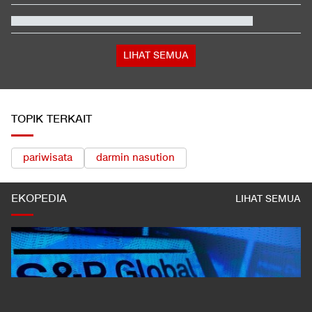
Klok Merasa Hancur setelah Indonesia Gagal di Piala AFF
Jenazah Siswi SMA Tertemper KRL di Jurangmangu Dibawa ke
RSU Tangsel
Pesan Rudy Hartono ke Atlet Zaman Sekarang: Kalau Main
Jangan Asal
LIHAT SEMUA
TOPIK TERKAIT
pariwisata
darmin nasution
EKOPEDIA
LIHAT SEMUA