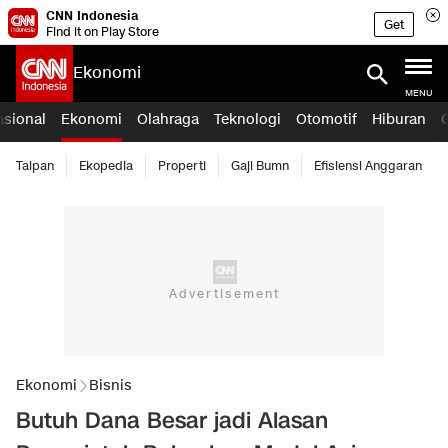
CNN Indonesia
Get
Find it on Play Store
Ekonomi
MENU
asional
Ekonomi
Olahraga
Teknologi
Otomotif
Hiburan
Taipan
Ekopedia
Properti
Gaji Bumn
Efisiensi Anggaran
Ekonomi
Bisnis
Butuh Dana Besar jadi Alasan