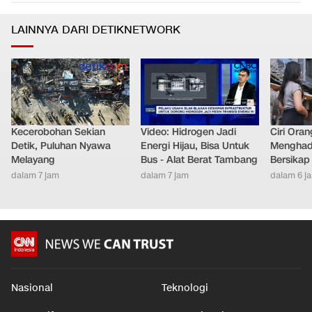
LAINNYA DARI DETIKNETWORK
Kecerobohan Sekian
Video: Hidrogen Jadi
Ciri Oran
Detik, Puluhan Nyawa
Energi Hijau, Bisa Untuk
Menghad
Melayang
Bus - Alat Berat Tambang
Bersikap
dalam 7 jam
dalam 7 jam
dalam 6 j
Nasional
Teknologi