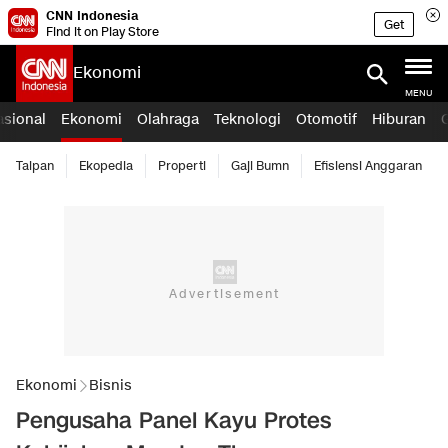
CNN Indonesia
Get
Find it on Play Store
Ekonomi
MENU
asional
Ekonomi
Olahraga
Teknologi
Otomotif
Hiburan
Taipan
Ekopedia
Properti
Gaji Bumn
Efisiensi Anggaran
Ekonomi
Bisnis
Pengusaha Panel Kayu Protes