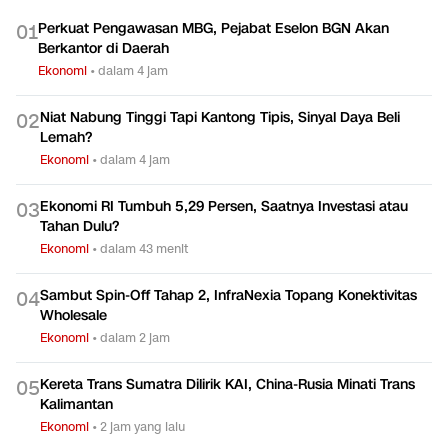
Perkuat Pengawasan MBG, Pejabat Eselon BGN Akan
0
1
Berkantor di Daerah
Ekonomi
•
dalam 4 jam
Niat Nabung Tinggi Tapi Kantong Tipis, Sinyal Daya Beli
0
2
Lemah?
Ekonomi
•
dalam 4 jam
Ekonomi RI Tumbuh 5,29 Persen, Saatnya Investasi atau
0
3
Tahan Dulu?
Ekonomi
•
dalam 43 menit
Sambut Spin-Off Tahap 2, InfraNexia Topang Konektivitas
0
4
Wholesale
Ekonomi
•
dalam 2 jam
Kereta Trans Sumatra Dilirik KAI, China-Rusia Minati Trans
0
5
Kalimantan
Ekonomi
•
2 jam yang lalu