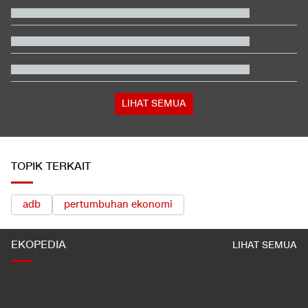
Jadwal Siaran Langsung Veda Ega di Moto3 Inggris 2026
Hashim Djojohadikusumo Kukuhkan 20 Ormas Baru Kawal
Program Pemerintah
Penjelasan Ending dan Post-credit Spider-Man: Brand New Day
Apa Tujuan Wakil Menteri Perang AS Kunjungi Indonesia?
LIHAT SEMUA
TOPIK TERKAIT
adb
pertumbuhan ekonomi
EKOPEDIA
LIHAT SEMUA