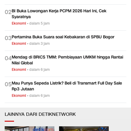
Ekonomi
•
dalam 5 jam
BI Buka Lowongan Kerja PCPM 2026 Hari Ini, Cek
0
2
Syaratnya
Ekonomi
•
dalam 5 jam
Pertamina Buka Suara soal Kebakaran di SPBU Bogor
0
3
Ekonomi
•
dalam 3 jam
Mendag di BRICS TMM: Pembiayaan UMKM hingga Rantai
0
4
Nilai Global
Ekonomi
•
dalam 6 jam
Mau Punya Sepeda Listrik? Beli di Transmart Full Day Sale
0
5
Rp3 Jutaan
Ekonomi
•
dalam 6 jam
LAINNYA DARI DETIKNETWORK