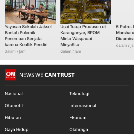
Yayasan Sekolah Jaksel
Usai Tutup Produsen di
5 Potret
Bantah Polemik
Karanganyar, BPOM
Marshand
Penemuan Senjata
Minta Waspadai
Didomina
karena Konflik Pendiri
MinyaKita
dalam 7 j
dalam 7 jam
dalam 7 jam
Nasional
Teknologi
Otomotif
Internasional
Hiburan
Ekonomi
Gaya Hidup
Olahraga