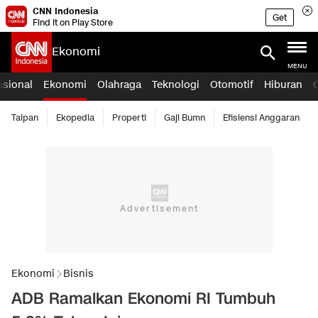
CNN Indonesia
Get
Find it on Play Store
Ekonomi
MENU
asional
Ekonomi
Olahraga
Teknologi
Otomotif
Hiburan
Taipan
Ekopedia
Properti
Gaji Bumn
Efisiensi Anggaran
Ekonomi
Bisnis
ADB Ramalkan Ekonomi RI Tumbuh