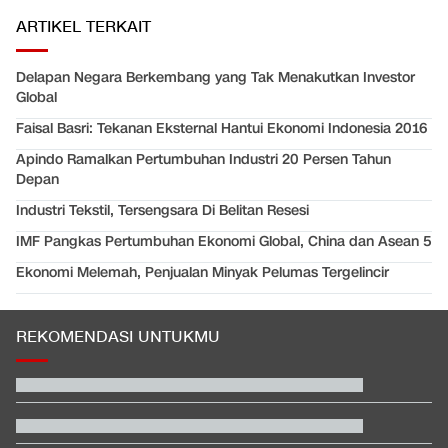
ARTIKEL TERKAIT
Delapan Negara Berkembang yang Tak Menakutkan Investor
Global
Faisal Basri: Tekanan Eksternal Hantui Ekonomi Indonesia 2016
Apindo Ramalkan Pertumbuhan Industri 20 Persen Tahun
Depan
Industri Tekstil, Tersengsara Di Belitan Resesi
IMF Pangkas Pertumbuhan Ekonomi Global, China dan Asean 5
Ekonomi Melemah, Penjualan Minyak Pelumas Tergelincir
REKOMENDASI UNTUKMU
Beda Nasib Kashmir yang Dikelola India vs Pakistan Jadi
Sorotan
EDUSPORTS: Beda Piala AFF dengan FIFA ASEAN Cup