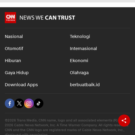
Nasional
Teknologi
Otomotif
Internasional
Hiburan
Ekonomi
Gaya Hidup
Olahraga
Download Apps
berbuatbaik.id
©2026 Trans Media, CNN name, logo and all associated elements (R) and ©
2026 Cable News Network, Inc. A Time Warner Company. All rights reserved.
CNN and the CNN logo are registered marks of Cable News Network, Inc.,
displayed with permission.