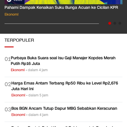
Pahami Dampak Kenaikan Suku Bunga Acuan ke Cicilan KPR
Ekonomi
TERPOPULER
Purbaya Buka Suara soal Isu Gaji Manajer Kopdes Merah
0
1
Putih Rp16 Juta
Ekonomi
•
dalam 4 jam
Harga Emas Antam Terbang Rp50 Ribu ke Level Rp2,676
0
2
Juta Hari Ini
Ekonomi
•
dalam 5 jam
Bos BGN Ancam Tutup Dapur MBG Sebabkan Keracunan
0
3
Ekonomi
•
dalam 4 jam