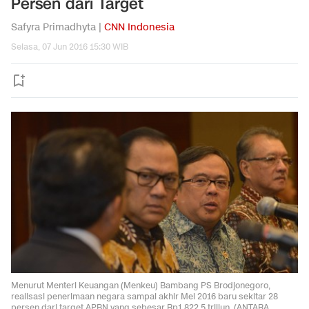
Persen dari Target
Safyra Primadhyta |
CNN Indonesia
Selasa, 07 Jun 2016 15:30 WIB
Menurut Menteri Keuangan (Menkeu) Bambang PS Brodjonegoro,
realisasi penerimaan negara sampai akhir Mei 2016 baru sekitar 28
persen dari target APBN yang sebesar Rp1.822,5 triliun. (ANTARA