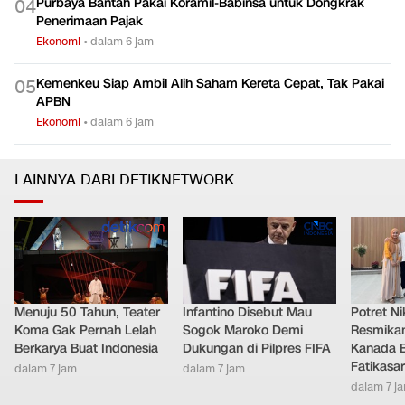
Purbaya Bantah Pakai Koramil-Babinsa untuk Dongkrak
0
4
Penerimaan Pajak
Ekonomi
•
dalam 6 jam
Kemenkeu Siap Ambil Alih Saham Kereta Cepat, Tak Pakai
0
5
APBN
Ekonomi
•
dalam 6 jam
LAINNYA DARI DETIKNETWORK
Menuju 50 Tahun, Teater
Infantino Disebut Mau
Potret Nik
Koma Gak Pernah Lelah
Sogok Maroko Demi
Resmikan
Berkarya Buat Indonesia
Dukungan di Pilpres FIFA
Kanada B
Fatikasar
dalam 7 jam
dalam 7 jam
dalam 7 j