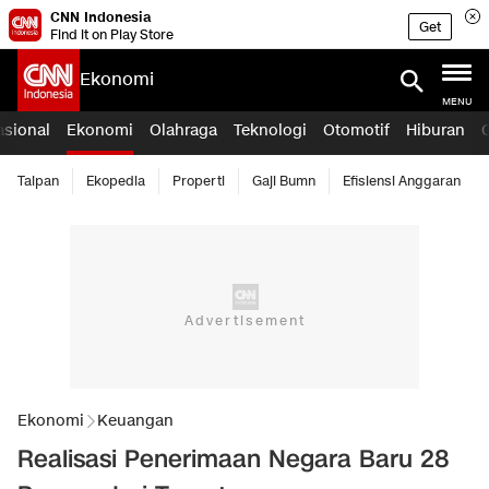
CNN Indonesia
Get
Find it on Play Store
Ekonomi
MENU
asional
Ekonomi
Olahraga
Teknologi
Otomotif
Hiburan
Taipan
Ekopedia
Properti
Gaji Bumn
Efisiensi Anggaran
Ekonomi
Keuangan
Realisasi Penerimaan Negara Baru 28