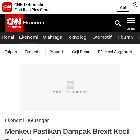
CNN Indonesia
Get
Find it on Play Store
Ekonomi
MENU
asional
Ekonomi
Olahraga
Teknologi
Otomotif
Hiburan
Taipan
Ekopedia
Properti
Gaji Bumn
Efisiensi Anggaran
Ekonomi
Keuangan
Menkeu Pastikan Dampak Brexit Kecil