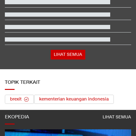
Alasan Timnas Indonesia Gonta Ganti Kiper di Piala AFF 2026
Pemakaman Ayah Messi Berlangsung Tertutup, Hanya Dihadiri
Keluarga
Klasemen Moto3 usai Veda Ega Finis ke-9 dan Danish Crash di
GP Inggris
Penampakan Ruang Penyimpanan Ratusan Senjata di Yayasan
Sekolah
Terbanyak dalam Sejarah, 3.323 Warga India Diusir dari
Kanada
LIHAT SEMUA
TOPIK TERKAIT
brexit
kementerian keuangan indonesia