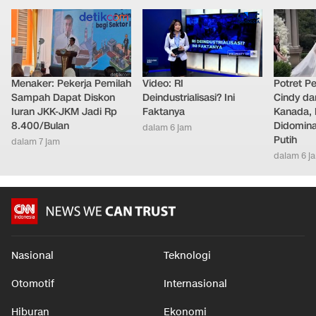
LAINNYA DARI DETIKNETWORK
Menaker: Pekerja Pemilah
Video: RI
Potret Pe
Sampah Dapat Diskon
Deindustrialisasi? Ini
Cindy da
Iuran JKK-JKM Jadi Rp
Faktanya
Kanada, 
8.400/Bulan
Didomina
dalam 6 jam
Putih
dalam 7 jam
dalam 6 j
Nasional
Teknologi