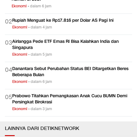
Kemenkeu Tegaskan Belum Ada Rencana Pajak Kontrakan
0
1
Rumah di 2027
Ekonomi
•
dalam 6 jam
Rupiah Menguat ke Rp17.816 per Dolar AS Pagi Ini
0
2
Ekonomi
•
dalam 4 jam
Airlangga Pede ETF Emas RI Bisa Kalahkan India dan
0
3
Singapura
Ekonomi
•
dalam 5 jam
Danantara Sebut Perubahan Status BEI Ditargetkan Beres
0
4
Beberapa Bulan
Ekonomi
•
dalam 6 jam
Prabowo Titahkan Pemangkasan Anak Cucu BUMN Demi
0
5
Persingkat Birokrasi
Ekonomi
•
dalam 3 jam