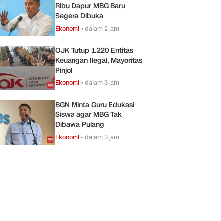
Ribu Dapur MBG Baru
Segera Dibuka
Ekonomi
•
dalam 2 jam
OJK Tutup 1.220 Entitas
Keuangan Ilegal, Mayoritas
Pinjol
Ekonomi
•
dalam 3 jam
BGN Minta Guru Edukasi
Siswa agar MBG Tak
Dibawa Pulang
Ekonomi
•
dalam 3 jam