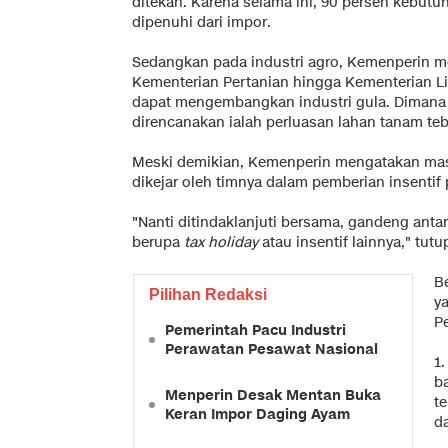
ditekan. Karena selama ini, 90 persen kebut
dipenuhi dari impor.
Sedangkan pada industri agro, Kemenperin m
Kementerian Pertanian hingga Kementerian 
dapat mengembangkan industri gula. Diman
direncanakan ialah perluasan lahan tanam teb
Meski demikian, Kemenperin mengatakan masi
dikejar oleh timnya dalam pemberian insentif pa
"Nanti ditindaklanjuti bersama, gandeng antar
berupa
tax holiday
atau insentif lainnya," tutu
Be
Pilihan Redaksi
y
Pe
Pemerintah Pacu Industri
Perawatan Pesawat Nasional
1.
ba
Menperin Desak Mentan Buka
te
Keran Impor Daging Ayam
d