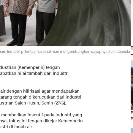
nam industri prioritas nasional mau mengembangkan sayapnya ke Indonesia
dustrian (Kemenperin) tengah
atkan nilai tambah dari industri
air dengan hilirisasi agar mendapatkan
arang tengah dikerucutkan dari industri
strian Saleh Husin, Senin (27/6).
B
memberikan insentif pada industri yang
P
nya, fokus ini tengah dikejar Kemenperin
ri di tanah air.