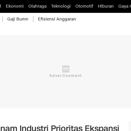
l
Ekonomi
Olahraga
Teknologi
Otomotif
Hiburan
Gaya 
Gaji Bumn
Efisiensi Anggaran
am Industri Prioritas Ekspansi