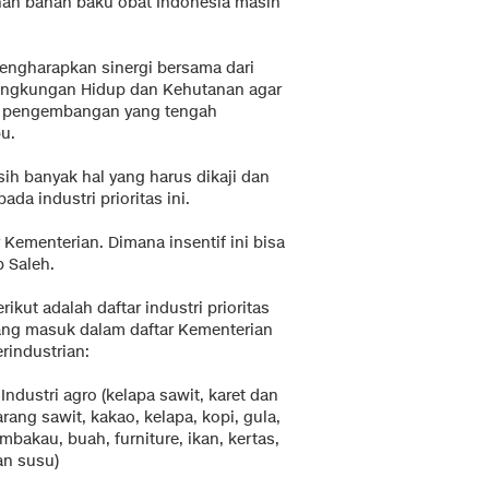
uhan bahan baku obat Indonesia masih
engharapkan sinergi bersama dari
Lingkungan Hidup dan Kehutanan agar
a pengembangan yang tengah
u.
h banyak hal yang harus dikaji dan
da industri prioritas ini.
 Kementerian. Dimana insentif ini bisa
p Saleh.
rikut adalah daftar industri prioritas
ang masuk dalam daftar Kementerian
rindustrian:
 Industri agro (kelapa sawit, karet dan
rang sawit, kakao, kelapa, kopi, gula,
mbakau, buah, furniture, ikan, kertas,
an susu)