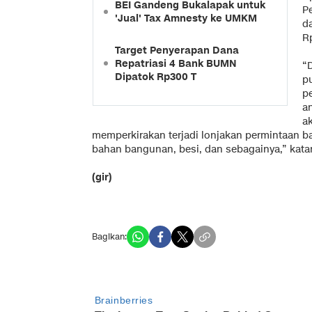
BEI Gandeng Bukalapak untuk
P
'Jual' Tax Amnesty ke UMKM
d
Rp
Target Penyerapan Dana
Repatriasi 4 Bank BUMN
“D
Dipatok Rp300 T
p
p
a
a
memperkirakan terjadi lonjakan permintaan ba
bahan bangunan, besi, dan sebagainya,” kata
(gir)
Bagikan: