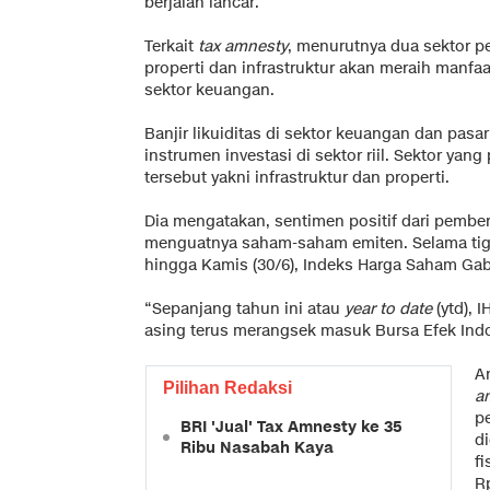
berjalan lancar.
Terkait
tax amnesty
, menurutnya dua sektor p
properti dan infrastruktur akan meraih manfaa
sektor keuangan.
Banjir likuiditas di sektor keuangan dan pasa
instrumen investasi di sektor riil. Sektor yan
tersebut yakni infrastruktur dan properti.
Dia mengatakan, sentimen positif dari pembe
menguatnya saham-saham emiten. Selama tiga h
hingga Kamis (30/6), Indeks Harga Saham Gab
“Sepanjang tahun ini atau
year to date
(ytd), 
asing terus merangsek masuk Bursa Efek Indo
A
Pilihan Redaksi
a
p
BRI 'Jual' Tax Amnesty ke 35
d
Ribu Nasabah Kaya
fi
Rp