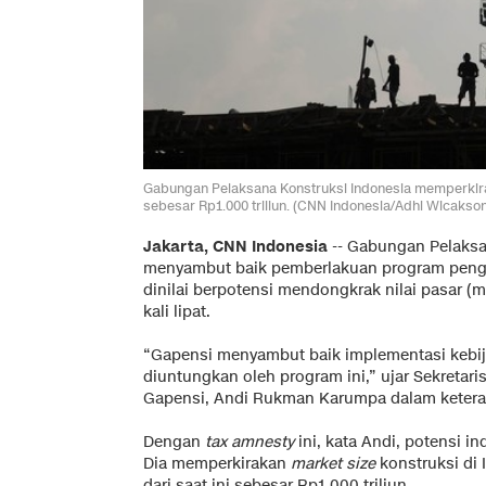
Gabungan Pelaksana Konstruksi Indonesia memperkirakan
sebesar Rp1.000 triliun. (CNN Indonesia/Adhi Wicakso
Jakarta, CNN Indonesia
-- Gabungan Pelaksa
menyambut baik pemberlakuan program peng
dinilai berpotensi mendongkrak nilai pasar (m
kali lipat.
“Gapensi menyambut baik implementasi kebija
diuntungkan oleh program ini,” ujar Sekretar
Gapensi, Andi Rukman Karumpa dalam keteran
Dengan
tax amnesty
ini, kata Andi, potensi i
Dia memperkirakan
market size
konstruksi di 
dari saat ini sebesar Rp1.000 triliun.