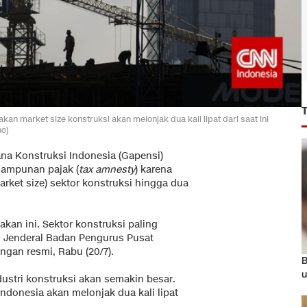
 market size konstruksi akan melonjak dua kali lipat dari saat ini
no)
na Konstruksi Indonesia (Gapensi)
ampunan pajak (
tax amnesty
) karena
arket size) sektor konstruksi hingga dua
kan ini. Sektor konstruksi paling
is Jenderal Badan Pengurus Pusat
gan resmi, Rabu (20/7).
B
u
ndustri konstruksi akan semakin besar.
Indonesia akan melonjak dua kali lipat