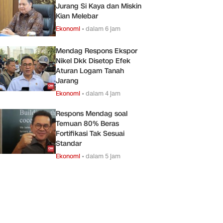
Jurang Si Kaya dan Miskin
Kian Melebar
Ekonomi
•
dalam 6 jam
Mendag Respons Ekspor
Nikel Dkk Disetop Efek
Aturan Logam Tanah
Jarang
Ekonomi
•
dalam 4 jam
Respons Mendag soal
Temuan 80% Beras
Fortifikasi Tak Sesuai
Standar
Ekonomi
•
dalam 5 jam