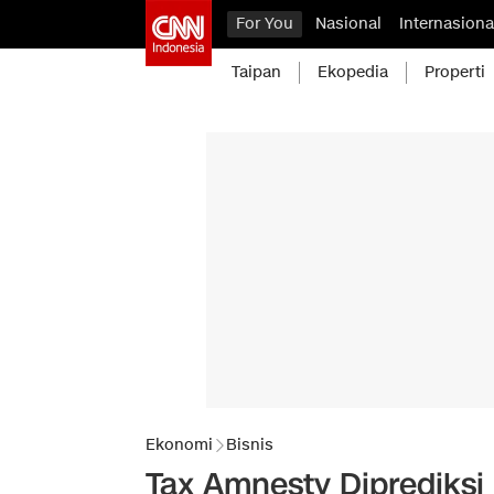
For You
Nasional
Internasiona
Taipan
Ekopedia
Properti
Ekonomi
Bisnis
Tax Amnesty Diprediksi 