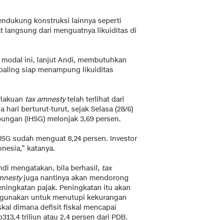
endukung konstruksi lainnya seperti
t langsung dari menguatnya likuiditas di
r modal ini, lanjut Andi, membutuhkan
g paling siap menampung likuiditas
rlakuan
tax amnesty
telah terlihat dari
ari berturut-turut, sejak Selasa (28/6)
ungan (IHSG) melonjak 3,69 persen.
IHSG sudah menguat 8,24 persen. Investor
nesia,” katanya.
ndi mengatakan, bila berhasil,
tax
mnesty
juga nantinya akan mendorong
eningkatan pajak. Peningkatan itu akan
igunakan untuk menutupi kekurangan
skal dimana defisit fiskal mencapai
313,4 triliun atau 2,4 persen dari PDB.