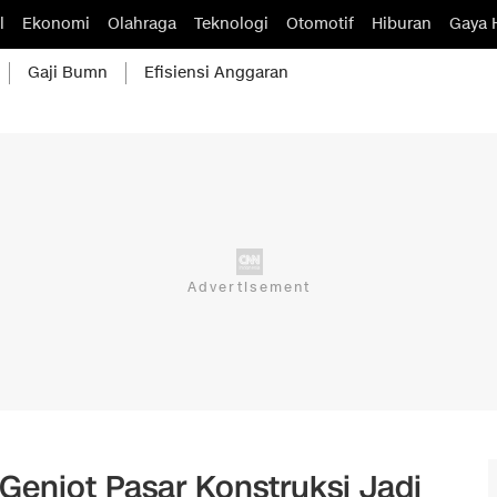
l
Ekonomi
Olahraga
Teknologi
Otomotif
Hiburan
Gaya 
Gaji Bumn
Efisiensi Anggaran
Genjot Pasar Konstruksi Jadi