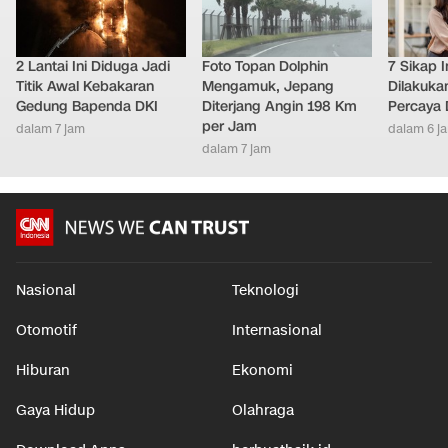
2 Lantai Ini Diduga Jadi
Foto Topan Dolphin
7 Sikap I
Titik Awal Kebakaran
Mengamuk, Jepang
Dilakuka
Gedung Bapenda DKI
Diterjang Angin 198 Km
Percaya D
per Jam
dalam 7 jam
dalam 6 j
dalam 7 jam
Nasional
Teknologi
Otomotif
Internasional
Hiburan
Ekonomi