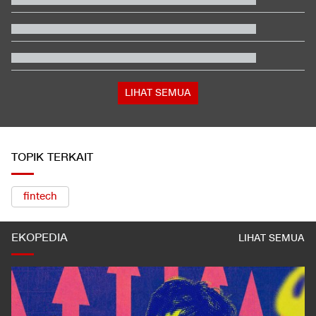
Pelobi Israel Bersiap Jegal Calon Senator Muslim AS El Sayed
Hasil Kualifikasi MotoGP Inggris: Martin Tercepat, Marquez
Selamat
Video Mesum 'Yang Wis Yang' Banyuwangi, Pemeran Pria Jadi
Tersangka
Jusuf Hamka Borong 61 Land Cruiser FJ di GIIAS 2026
LIHAT SEMUA
TOPIK TERKAIT
fintech
EKOPEDIA
LIHAT SEMUA