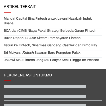
ARTIKEL TERKAIT
Mandiri Capital Bina Fintech untuk Layani Nasabah Induk
Usaha
BCA dan CIMB Niaga Pakai Strategi Berbeda Garap Fintech
Bulan Depan, BI Atur Sistem Pembayaran Fintech
Terjun ke Fintech, Sinarmas Gandeng Cashlez dan Dimo Pay
Sri Mulyani:
Fintech
Sasaran Baru Pungutan Pajak
Jokowi Mau Fintech Jangkau Rakyat Kecil Hingga ke Pelosok
REKOMENDASI UNTUKMU
Hashim Djojohadikusumo Kukuhkan 20 Ormas Baru Kawal
Program Pemerintah
Kontroversi Wasit Batalkan Kartu Merah Pemain Singapura di
Piala AFF