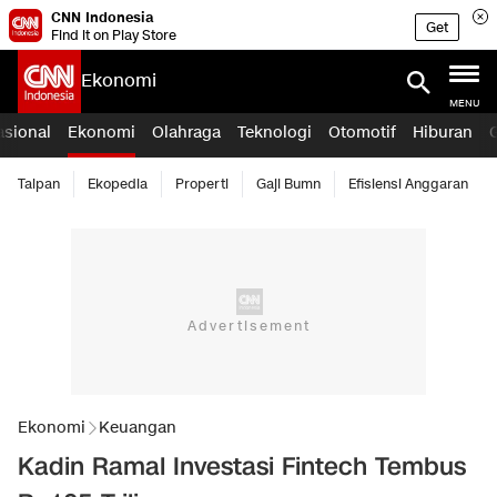
CNN Indonesia
Get
Find it on Play Store
Ekonomi
MENU
asional
Ekonomi
Olahraga
Teknologi
Otomotif
Hiburan
Taipan
Ekopedia
Properti
Gaji Bumn
Efisiensi Anggaran
Ekonomi
Keuangan
Kadin Ramal Investasi Fintech Tembus