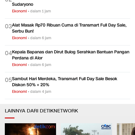
Ekonomi
•
dalam 5 jam
Daftar Perbaikan Tata Kelola MBG di Bawah Komando
0
2
Sudaryono
Ekonomi
•
dalam 1 jam
Alat Masak Rp70 Ribuan Cuma di Transmart Full Day Sale,
0
3
Serbu Bun!
Ekonomi
•
dalam 6 jam
Kepala Bapanas dan Dirut Bulog Serahkan Bantuan Pangan
0
4
Perdana di Alor
Ekonomi
•
dalam 6 jam
Sambut Hari Merdeka, Transmart Full Day Sale Besok
0
5
Diskon 50% + 20%
Ekonomi
•
dalam 4 jam
LAINNYA DARI DETIKNETWORK