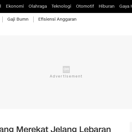
l
Ekonomi
Olahraga
Teknologi
Otomotif
Hiburan
Gaya 
Gaji Bumn
Efisiensi Anggaran
ang Merekat Jelang Lebaran