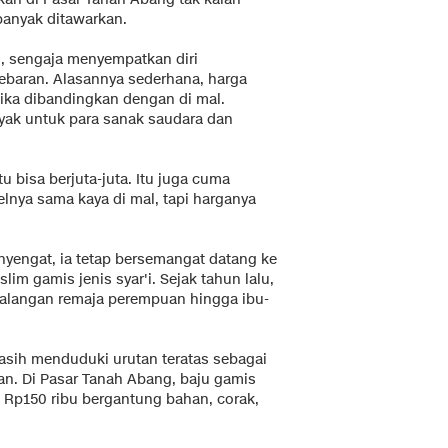
banyak ditawarkan.
un, sengaja menyempatkan diri
ebaran. Alasannya sederhana, harga
 jika dibandingkan dengan di mal.
nyak untuk para sanak saudara dan
tu bisa berjuta-juta. Itu juga cuma
lnya sama kaya di mal, tapi harganya
enyengat, ia tetap bersemangat datang ke
m gamis jenis syar'i. Sejak tahun lalu,
kalangan remaja perempuan hingga ibu-
masih menduduki urutan teratas sebagai
dan. Di Pasar Tanah Abang, baju gamis
a Rp150 ribu bergantung bahan, corak,