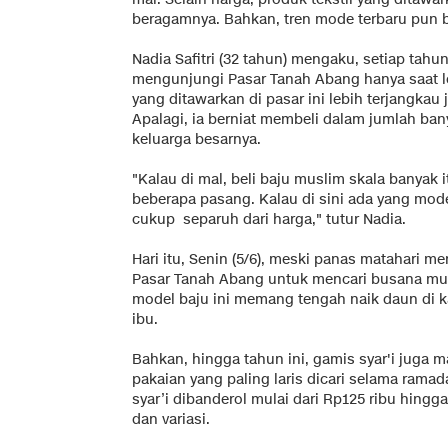
beragamnya. Bahkan, tren mode terbaru pun 
Nadia Safitri (32 tahun) mengaku, setiap tah
mengunjungi Pasar Tanah Abang hanya saat l
yang ditawarkan di pasar ini lebih terjangkau
Apalagi, ia berniat membeli dalam jumlah ba
keluarga besarnya.
"Kalau di mal, beli baju muslim skala banyak i
beberapa pasang. Kalau di sini ada yang mode
cukup separuh dari harga," tutur Nadia.
Hari itu, Senin (5/6), meski panas matahari m
Pasar Tanah Abang untuk mencari busana musli
model baju ini memang tengah naik daun di 
ibu.
Bahkan, hingga tahun ini, gamis syar'i juga 
pakaian yang paling laris dicari selama rama
syar’i dibanderol mulai dari Rp125 ribu hingg
dan variasi.