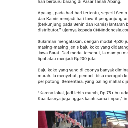
hari berburu barang di Pasar Tanah Abang.
Apalagi, pada hari-hari tertentu, seperti Sen
dan Kamis menjadi hari favorit pengunjung un
(berkunjung pada Senin dan Kamis) lantaran 
distributor,” ujarnya kepada CNNIndonesia.com
Sukirman mengatakan, dengan modal Rp30 jut
masing-masing jenis baju koko yang didatan
Jawa Barat. Dari modal tersebut, ia mampu me
lipat atau menjadi Rp200 juta.
Baju koko yang yang dilegonya banyak diminat
murah. Ia menyebut, pembeli bisa merogoh koc
per potong. Sementara, yang paling mahal dij
"Karena lokal, jadi lebih murah, Rp 75 ribu ud
Kualitasnya juga nggak kalah sama impor," i