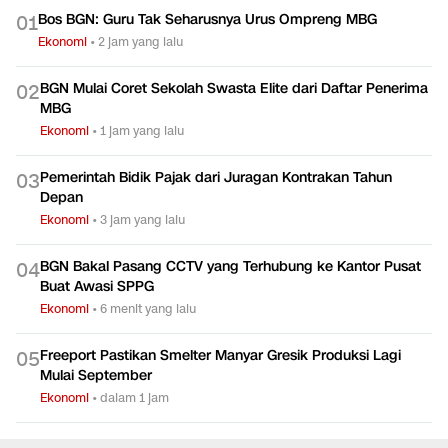
Bos BGN: Guru Tak Seharusnya Urus Ompreng MBG
0
1
Ekonomi
•
2 jam yang lalu
BGN Mulai Coret Sekolah Swasta Elite dari Daftar Penerima
0
2
MBG
Ekonomi
•
1 jam yang lalu
Pemerintah Bidik Pajak dari Juragan Kontrakan Tahun
0
3
Depan
Ekonomi
•
3 jam yang lalu
BGN Bakal Pasang CCTV yang Terhubung ke Kantor Pusat
0
4
Buat Awasi SPPG
Ekonomi
•
6 menit yang lalu
Freeport Pastikan Smelter Manyar Gresik Produksi Lagi
0
5
Mulai September
Ekonomi
•
dalam 1 jam