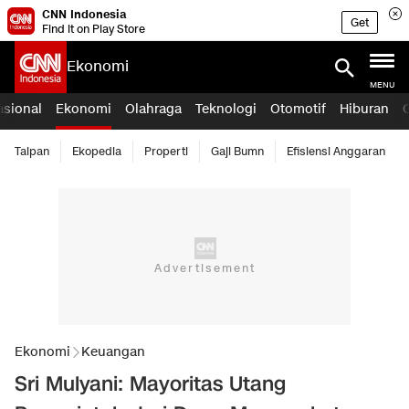
CNN Indonesia
Get
Find it on Play Store
Ekonomi
MENU
asional
Ekonomi
Olahraga
Teknologi
Otomotif
Hiburan
Taipan
Ekopedia
Properti
Gaji Bumn
Efisiensi Anggaran
Ekonomi
Keuangan
Sri Mulyani: Mayoritas Utang