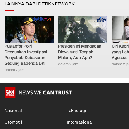
LAINNYA DARI DETIKNETWORK
Puslabfor Polri
Presiden Ini Mendadak
Ciri Kep
Diterjunkan Investigasi
Dievakuasi Tengah
yang Lahi
Penyebab Kebakaran
Malam, Ada Apa?
Agustus
Gedung Bapenda DKI
dalam 2 jam
dalam 2 j
dalam 7 jam
Nasional
Teknologi
Otomotif
Internasional