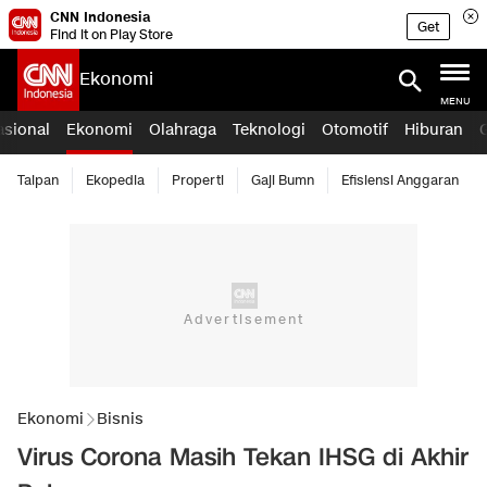
CNN Indonesia
Get
Find it on Play Store
Ekonomi
MENU
asional
Ekonomi
Olahraga
Teknologi
Otomotif
Hiburan
Taipan
Ekopedia
Properti
Gaji Bumn
Efisiensi Anggaran
Ekonomi
Bisnis
Virus Corona Masih Tekan IHSG di Akhir