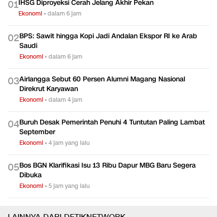
IHSG Diproyeksi Cerah Jelang Akhir Pekan
0
1
Ekonomi
•
dalam 6 jam
BPS: Sawit hingga Kopi Jadi Andalan Ekspor RI ke Arab
0
2
Saudi
Ekonomi
•
dalam 6 jam
Airlangga Sebut 60 Persen Alumni Magang Nasional
0
3
Direkrut Karyawan
Ekonomi
•
dalam 4 jam
Buruh Desak Pemerintah Penuhi 4 Tuntutan Paling Lambat
0
4
September
Ekonomi
•
4 jam yang lalu
Bos BGN Klarifikasi Isu 13 Ribu Dapur MBG Baru Segera
0
5
Dibuka
Ekonomi
•
5 jam yang lalu