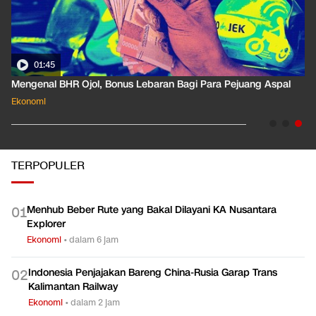
01:45
Mengenal BHR Ojol, Bonus Lebaran Bagi Para Pejuang Aspal
Ekonomi
TERPOPULER
Menhub Beber Rute yang Bakal Dilayani KA Nusantara
0
1
Explorer
Ekonomi
•
dalam 6 jam
Indonesia Penjajakan Bareng China-Rusia Garap Trans
0
2
Kalimantan Railway
Ekonomi
•
dalam 2 jam