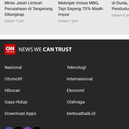
Minta Jatah Limbah
Melonjak Imbas MBG,
di Dunia
Perusahaan di Tangerang
Tapi Sayang 75% Masih
Pendudu
Ditangkap
Impor
dalam 6 j
dalam 7 jam
dalam 7 jam
Nasional
Teknologi
Otomotif
Internasional
Hiburan
Ekonomi
Gaya Hidup
Olahraga
Download Apps
berbuatbaik.id