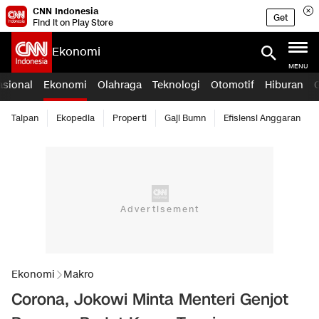
CNN Indonesia
Get
Find it on Play Store
Ekonomi
MENU
asional
Ekonomi
Olahraga
Teknologi
Otomotif
Hiburan
Taipan
Ekopedia
Properti
Gaji Bumn
Efisiensi Anggaran
Ekonomi
Makro
Corona, Jokowi Minta Menteri Genjot