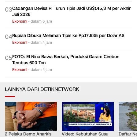
Cadangan Devisa RI Turun Tipis Jadi US$145,3 M per Akhir
0
3
Juli 2026
Ekonomi
•
dalam 6 jam
Rupiah Dibuka Melemah Tipis ke Rp17.935 per Dolar AS
0
4
Ekonomi
•
dalam 4 jam
FOTO: El Nino Bawa Berkah, Produksi Garam Cirebon
0
5
Tembus 600 Ton
Ekonomi
•
dalam 4 jam
LAINNYA DARI DETIKNETWORK
2 Pelaku Demo Anarkis
Video: Kebutuhan Susu
Daftar N