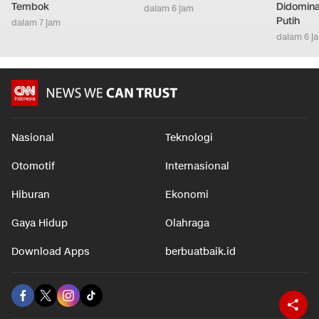
Tembok
Didomina
dalam 6 jam
Putih
dalam 7 jam
dalam 6 j
Nasional
Teknologi
Otomotif
Internasional
Hiburan
Ekonomi
Gaya Hidup
Olahraga
Download Apps
berbuatbaik.id