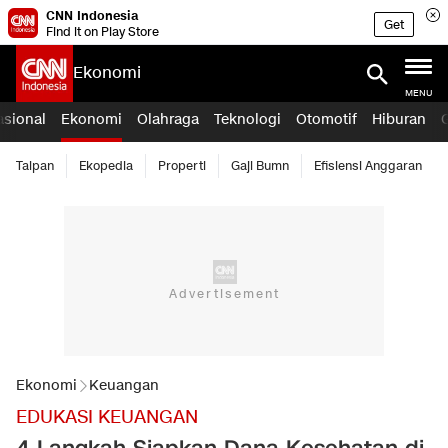
CNN Indonesia
Get
Find it on Play Store
Ekonomi
MENU
asional
Ekonomi
Olahraga
Teknologi
Otomotif
Hiburan
Taipan
Ekopedia
Properti
Gaji Bumn
Efisiensi Anggaran
Ekonomi
Keuangan
EDUKASI KEUANGAN