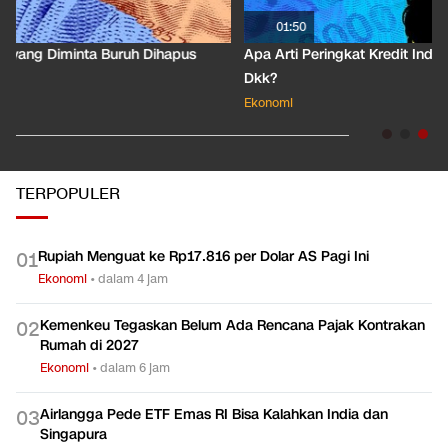
01:50
Apa Arti Peringkat Kredit Indonesia yang Dirilis S&P Global
Dkk?
Ekonomi
TERPOPULER
Rupiah Menguat ke Rp17.816 per Dolar AS Pagi Ini
0
1
Ekonomi
•
dalam 4 jam
Kemenkeu Tegaskan Belum Ada Rencana Pajak Kontrakan
0
2
Rumah di 2027
Ekonomi
•
dalam 6 jam
Airlangga Pede ETF Emas RI Bisa Kalahkan India dan
0
3
Singapura