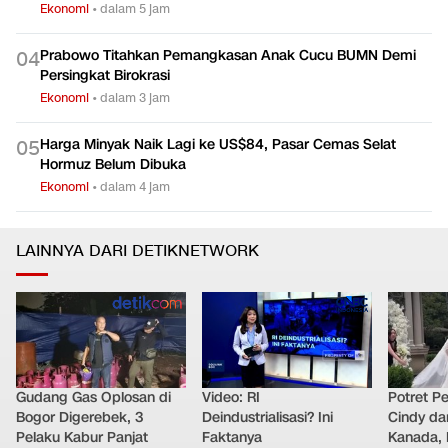
Ekonomi
•
dalam 5 jam
Prabowo Titahkan Pemangkasan Anak Cucu BUMN Demi
0
4
Persingkat Birokrasi
Ekonomi
•
dalam 3 jam
Harga Minyak Naik Lagi ke US$84, Pasar Cemas Selat
0
5
Hormuz Belum Dibuka
Ekonomi
•
dalam 4 jam
LAINNYA DARI DETIKNETWORK
Gudang Gas Oplosan di
Video: RI
Potret Pe
Bogor Digerebek, 3
Deindustrialisasi? Ini
Cindy da
Pelaku Kabur Panjat
Faktanya
Kanada, 