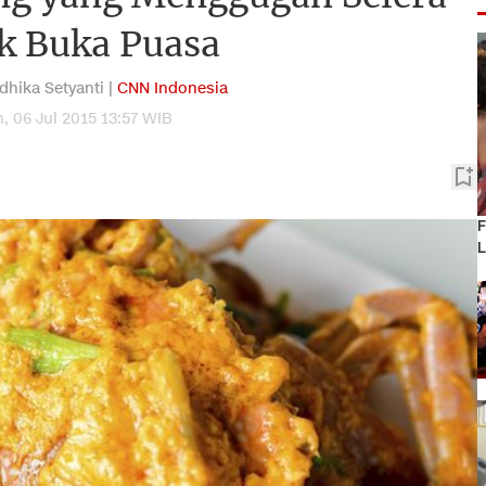
k Buka Puasa
dhika Setyanti |
CNN Indonesia
, 06 Jul 2015 13:57 WIB
F
L