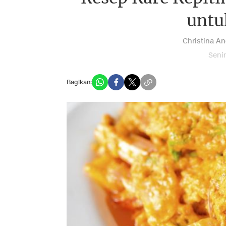
untu
Christina An
Senin
Bagikan: