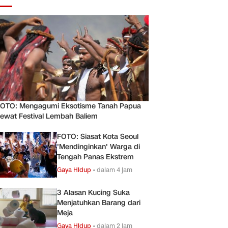
OTO: Mengagumi Eksotisme Tanah Papua
ewat Festival Lembah Baliem
FOTO: Siasat Kota Seoul
'Mendinginkan' Warga di
Tengah Panas Ekstrem
Gaya Hidup
•
dalam 4 jam
3 Alasan Kucing Suka
Menjatuhkan Barang dari
Meja
Gaya Hidup
•
dalam 2 jam