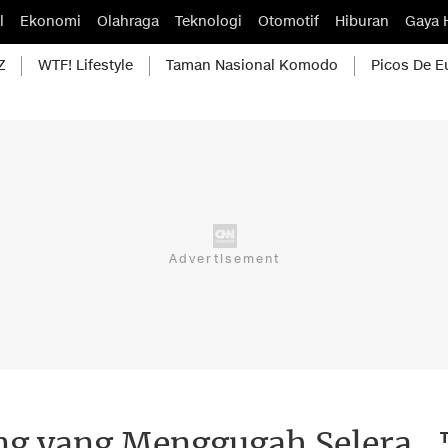
l
Ekonomi
Olahraga
Teknologi
Otomotif
Hiburan
Gaya 
Z
WTF! Lifestyle
Taman Nasional Komodo
Picos De E
ing yang Menggugah Selera