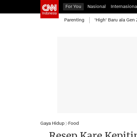
For You
Nasional
Internasiona
Parenting
'High' Baru ala Gen 
Gaya Hidup
Food
Resep Kare Kepit