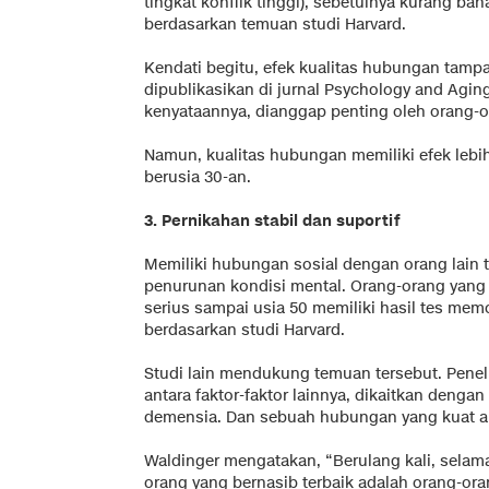
tingkat konflik tinggi), sebetulnya kurang b
berdasarkan temuan studi Harvard.
Kendati begitu, efek kualitas hubungan tamp
dipublikasikan di jurnal Psychology and Agi
kenyataannya, dianggap penting oleh orang-o
Namun, kualitas hubungan memiliki efek lebih
berusia 30-an.
3. Pernikahan stabil dan suportif
Memiliki hubungan sosial dengan orang lain 
penurunan kondisi mental. Orang-orang yang 
serius sampai usia 50 memiliki hasil tes mem
berdasarkan studi Harvard.
Studi lain mendukung temuan tersebut. Penel
antara faktor-faktor lainnya, dikaitkan denga
demensia. Dan sebuah hubungan yang kuat am
Waldinger mengatakan, “Berulang kali, selam
orang yang bernasib terbaik adalah orang-or