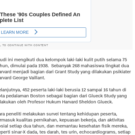
L TO CONTINUE WITH CONTENT
udi ini mengikuti dua kelompok laki-laki kulit putih selama 75
ahun, dimulai pada 1938. Sebanyak 268 mahasiswa tingkat dua
rvard menjadi bagian dari Grant Study yang dilakukan psikiater
rvard George Vaillant.
lanjutnya, 452 peserta laki-laki berusia 12 sampai 16 tahun di
ota pedalaman Boston sebagai bagian dari Glueck Study yang
ilakukan oleh Profesor Hukum Harvard Sheldon Glueck.
ara peneliti melakukan survei tentang kehidupan peserta,
rmasuk kualitas pernikahan, kepuasan bekerja, dan aktivitas
osial setiap dua tahun, dan memantau kesehatan fisik mereka,
perti sinar-X dada, tes darah, tes urin, echocardiograms, setiap