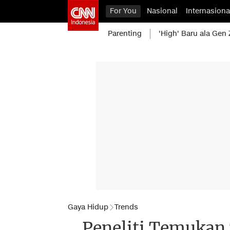
For You
Nasional
Internasiona
Parenting
'High' Baru ala Gen 
Gaya Hidup
Trends
Peneliti Temukan