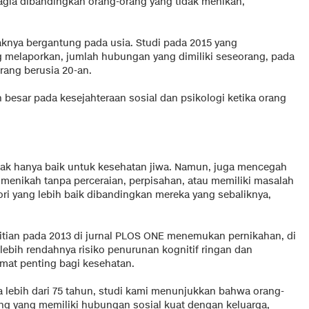
ahagia dibandingkan orang-orang yang tidak menikah,
aknya bergantung pada usia. Studi pada 2015 yang
ng melaporkan, jumlah hubungan yang dimiliki seseorang, pada
rang berusia 20-an.
 besar pada kesejahteraan sosial dan psikologi ketika orang
tak hanya baik untuk kesehatan jiwa. Namun, juga mencegah
menikah tanpa perceraian, perpisahan, atau memiliki masalah
ori yang lebih baik dibandingkan mereka yang sebaliknya,
itian pada 2013 di jurnal PLOS ONE menemukan pernikahan, di
n lebih rendahnya risiko penurunan kognitif ringan dan
at penting bagi kesehatan.
a lebih dari 75 tahun, studi kami menunjukkan bahwa orang-
ang yang memiliki hubungan sosial kuat dengan keluarga,