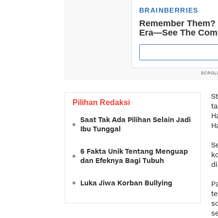
SCROL
St
Pilihan Redaksi
t
Ha
Saat Tak Ada Pilihan Selain Jadi
Ha
Ibu Tunggal
Se
6 Fakta Unik Tentang Menguap
k
dan Efeknya Bagi Tubuh
d
Luka Jiwa Korban Bullying
P
te
s
se