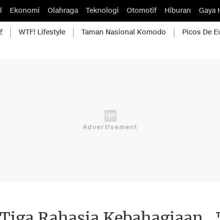
l
Ekonomi
Olahraga
Teknologi
Otomotif
Hiburan
Gaya 
Z
WTF! Lifestyle
Taman Nasional Komodo
Picos De E
 Tiga Rahasia Kebahagiaan