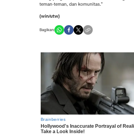
teman-teman, dan komunitas.”
(win/utw)
Bagikan: