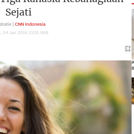
Sejati
dratie |
CNN Indonesia
, 04 Jan 2016 13:55 WIB
A
B