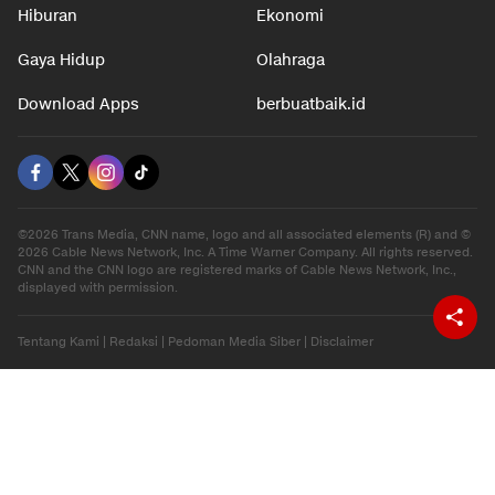
Hiburan
Ekonomi
Gaya Hidup
Olahraga
Download Apps
berbuatbaik.id
©2026 Trans Media, CNN name, logo and all associated elements (R) and ©
2026 Cable News Network, Inc. A Time Warner Company. All rights reserved.
CNN and the CNN logo are registered marks of Cable News Network, Inc.,
displayed with permission.
Tentang Kami
|
Redaksi
|
Pedoman Media Siber
|
Disclaimer