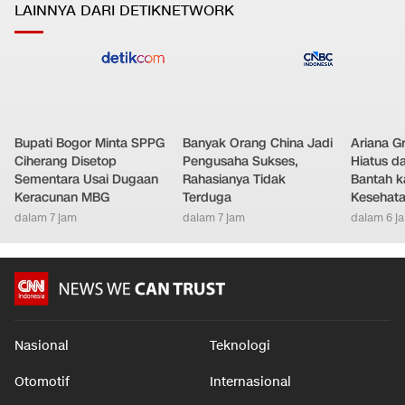
LAINNYA DARI DETIKNETWORK
Bupati Bogor Minta SPPG
Banyak Orang China Jadi
Ariana G
Ciherang Disetop
Pengusaha Sukses,
Hiatus da
Sementara Usai Dugaan
Rahasianya Tidak
Bantah k
Keracunan MBG
Terduga
Kesehat
dalam 7 jam
dalam 7 jam
dalam 6 j
Nasional
Teknologi
Otomotif
Internasional