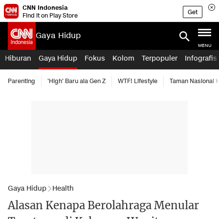
CNN Indonesia
Get
Find it on Play Store
Gaya Hidup
MENU
Hiburan
Gaya Hidup
Fokus
Kolom
Terpopuler
Infografis
Parenting
'High' Baru ala Gen Z
WTF! Lifestyle
Taman Nasional
Gaya Hidup
Health
Alasan Kenapa Berolahraga Menular