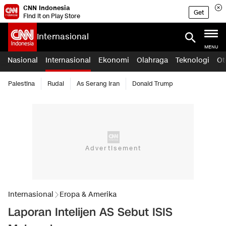
CNN Indonesia
Get
Find it on Play Store
Internasional
MENU
Nasional
Internasional
Ekonomi
Olahraga
Teknologi
Ot
Palestina
Rudal
As Serang Iran
Donald Trump
Internasional
Eropa & Amerika
Laporan Intelijen AS Sebut ISIS