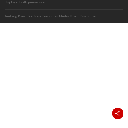
©2026 Trans Media, CNN name, logo and all associated elements (R) and ©
2026 Cable News Network, Inc. A Time Warner Company. All rights reserved.
CNN and the CNN logo are registered marks of Cable News Network, Inc.,
displayed with permission.
Tentang Kami
|
Redaksi
|
Pedoman Media Siber
|
Disclaimer