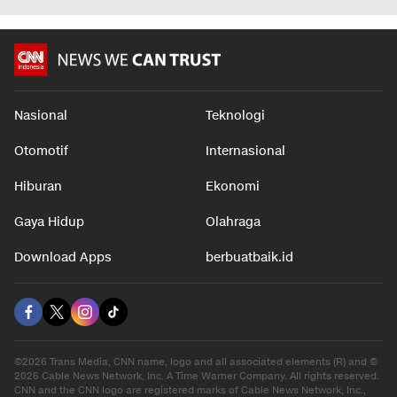
Penumpang Kapal
Pengobatan Bisa Turun
Sederhana
Hingga 50%
Sadar Hi
dalam 7 jam
Berada
dalam 7 jam
dalam 6 j
Nasional
Teknologi
Otomotif
Internasional
Hiburan
Ekonomi
Gaya Hidup
Olahraga
Download Apps
berbuatbaik.id