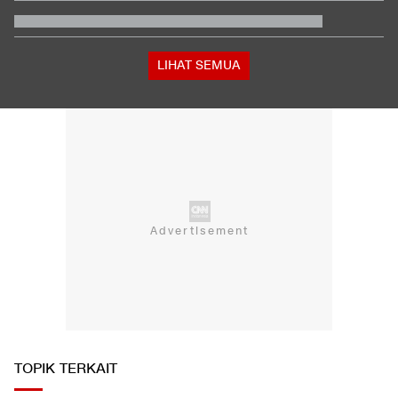
Daftar Juara Piala Presiden usai Persebaya Bungkam Persib
Kabar Bahagia Bulutangkis Indonesia, Leo-Indah Sah Menikah
di Mekkah
Buwas: Sertifikat Pramuka Garuda Bisa Buat Daftar TNI-Polri
Tanpa Tes
LIHAT SEMUA