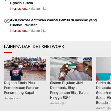
Internasional
•
dalam 4 jam
Penembakan di Sekolah Thailand, 2 Tewas & 15 Luka
0
4
Diyakini Siswa
Internasional
•
dalam 4 jam
Aksi Boikot-Bentrokan Warnai Pemilu di Kashmir yang
0
5
Dikelola Pakistan
Internasional
•
dalam 5 jam
LAINNYA DARI DETIKNETWORK
Dugaan Ebola Picu
Sistem Rujukan JKN
Cerita dr
Pemeriksaan Ratusan
Dirombak, Biaya
Dibiasak