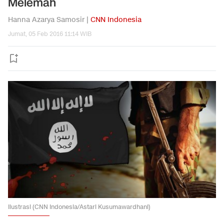
Melemah
Hanna Azarya Samosir |
CNN Indonesia
Jumat, 05 Feb 2016 11:14 WIB
Ilustrasi (CNN Indonesia/Astari Kusumawardhani)