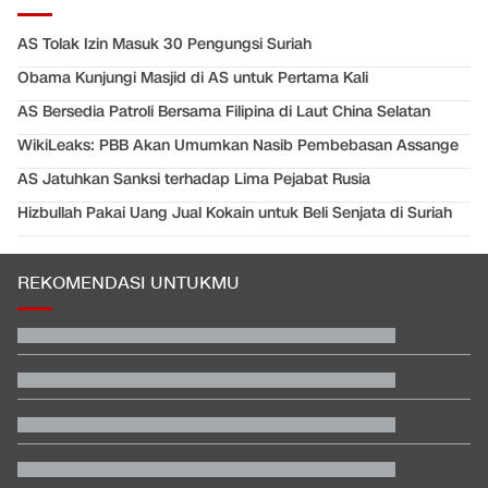
AS Tolak Izin Masuk 30 Pengungsi Suriah
Obama Kunjungi Masjid di AS untuk Pertama Kali
AS Bersedia Patroli Bersama Filipina di Laut China Selatan
WikiLeaks: PBB Akan Umumkan Nasib Pembebasan Assange
AS Jatuhkan Sanksi terhadap Lima Pejabat Rusia
Hizbullah Pakai Uang Jual Kokain untuk Beli Senjata di Suriah
REKOMENDASI UNTUKMU
Menkes Tanggapi Pasien BPJS Meninggal yang Sempat Dicibir
Dokter
Pelatih Vietnam Buka Suara Balas Komentar Justin Hubner Soal
Piala AFF
Polisi Menang Praperadilan, Status Tersangka Korupsi Rp1,9 M
Gugur