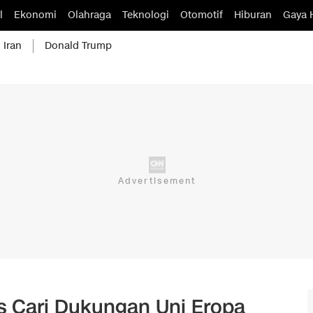
l
Ekonomi
Olahraga
Teknologi
Otomotif
Hiburan
Gaya 
 Iran
Donald Trump
s Cari Dukungan Uni Eropa