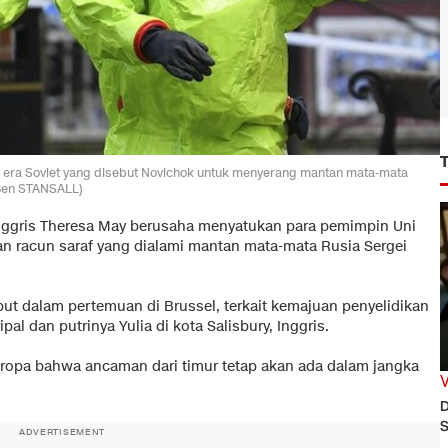
 era Soviet yang disebut Novichok untuk menyerang mantan mata-mata
 Ben STANSALL)
Inggris Theresa May berusaha menyatukan para pemimpin Uni
 racun saraf yang dialami mantan mata-mata Rusia Sergei
ut dalam pertemuan di Brussel, terkait kemajuan penyelidikan
al dan putrinya Yulia di kota Salisbury, Inggris.
opa bahwa ancaman dari timur tetap akan ada dalam jangka
D
S
ADVERTISEMENT