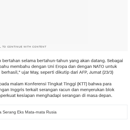
L TO CONTINUE WITH CONTENT
n bertahan selama bertahun-tahun yang akan datang. Sebagai
ri bahu membahu dengan Uni Eropa dan dengan NATO untuk
rhasil," ujar May, seperti dikutip dari
AFP
, Jumat (23/3)
pada malam Konferensi Tingkat Tinggi (KTT) bahwa para
gan Inggris terkait serangan racun dan menyerukan blok
perkuat kesiapan menghadapi serangan di masa depan.
a Serang Eks Mata-mata Rusia