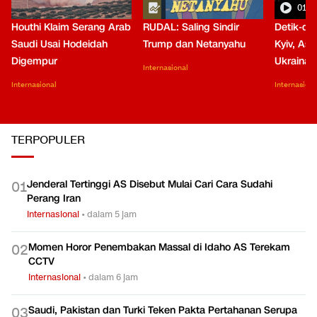
01:0
Houthi Klaim Serang Arab
RUDAL: Saling Sindir
Detik-de
Saudi Usai Hodeidah
Trump dan Netanyahu
Kyiv, Asa
Digempur
Ukraina
Internasional
Internasional
Internasiona
TERPOPULER
Jenderal Tertinggi AS Disebut Mulai Cari Cara Sudahi
0
1
Perang Iran
Internasional
•
dalam 5 jam
Momen Horor Penembakan Massal di Idaho AS Terekam
0
2
CCTV
Internasional
•
dalam 6 jam
Saudi, Pakistan dan Turki Teken Pakta Pertahanan Serupa
0
3