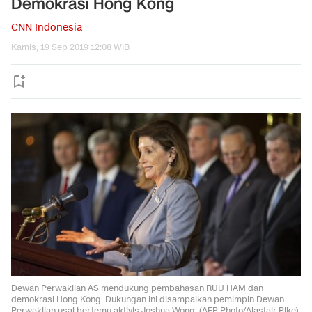
Demokrasi Hong Kong
CNN Indonesia
Kamis, 19 Sep 2019 12:08 WIB
Dewan Perwakilan AS mendukung pembahasan RUU HAM dan
demokrasi Hong Kong. Dukungan ini disampaikan pemimpin Dewan
Perwakilan usai bertemu aktivis Joshua Wong. (AFP Photo/Alastair Pike)