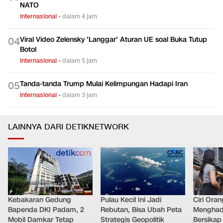
NATO
Internasional
•
dalam 4 jam
Viral Video Zelensky 'Langgar' Aturan UE soal Buka Tutup
0
4
Botol
Internasional
•
dalam 5 jam
Tanda-tanda Trump Mulai Kelimpungan Hadapi Iran
0
5
Internasional
•
dalam 3 jam
LAINNYA DARI DETIKNETWORK
Kebakaran Gedung
Pulau Kecil Ini Jadi
Ciri Oran
Bapenda DKI Padam, 2
Rebutan, Bisa Ubah Peta
Menghad
Mobil Damkar Tetap
Strategis Geopolitik
Bersikap