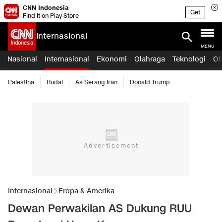
CNN Indonesia
Get
Find it on Play Store
Internasional
MENU
Nasional
Internasional
Ekonomi
Olahraga
Teknologi
Ot
Palestina
Rudal
As Serang Iran
Donald Trump
Internasional
Eropa & Amerika
Dewan Perwakilan AS Dukung RUU