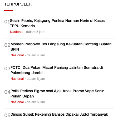
Kerja?
Ekonomi
Ekonomi
TERPOPULER
Selain Febrie, Kejagung Periksa Nurman Herin di Kasus
0
1
TPPU Kemarin
Nasional
•
dalam 5 jam
Momen Prabowo Tes Langsung Kekuatan Genteng Buatan
0
2
BRIN
Nasional
•
dalam 4 jam
FOTO: Dua Pekan Macet Panjang Jalintim Sumatra di
0
3
Palembang-Jambi
Nasional
•
dalam 6 jam
Polisi Periksa Bigmo soal Ajak Anak Promo Vape Senin
0
4
Pekan Depan