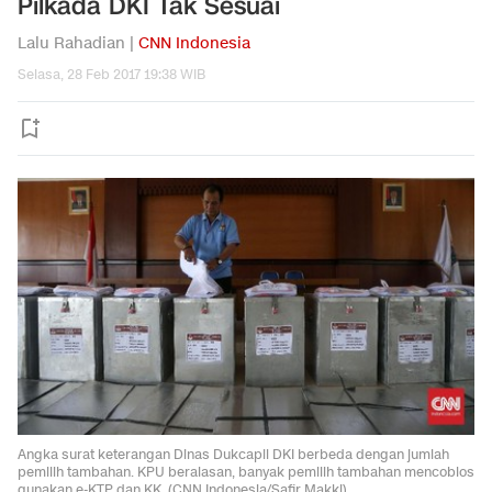
Pilkada DKI Tak Sesuai
Lalu Rahadian |
CNN Indonesia
Selasa, 28 Feb 2017 19:38 WIB
Angka surat keterangan Dinas Dukcapil DKI berbeda dengan jumlah
pemilih tambahan. KPU beralasan, banyak pemilih tambahan mencoblos
gunakan e-KTP dan KK. (CNN Indonesia/Safir Makki)