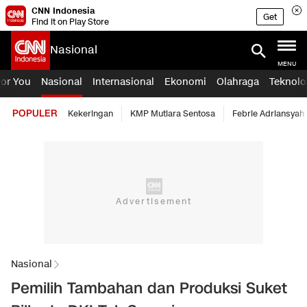
CNN Indonesia
Get
Find it on Play Store
Nasional
MENU
For You
Nasional
Internasional
Ekonomi
Olahraga
Teknolo
POPULER
Kekeringan
KMP Mutiara Sentosa
Febrie Adriansyah
Nasional
Pemilih Tambahan dan Produksi Suket