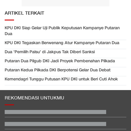
ARTIKEL TERKAIT
KPU DKI Siap Gelar Uji Publik Keputusan Kampanye Putaran
Dua
KPU DKI Tegaskan Berwenang Atur Kampanye Putaran Dua
Dua 'Pemilih Palsu' di Jakpus Tak Diberi Sanksi
Putaran Dua Pilgub DKI Jadi Proyek Pembenahan Pilkada
Putaran Kedua Pilkada DKI Berpotensi Gelar Dua Debat
Kemendagri Tunggu Putusan KPU DKI untuk Beri Cuti Ahok
REKOMENDASI UNTUKMU
Rizky Ridho Blunder Lagi, Timnas Indonesia Tersingkir di Piala
AFF
Video Mesum 'Yang Wis Yang' Banyuwangi, Pemeran Pria Jadi