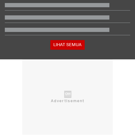
Tersangka
Pihak Sekolah Minta Polisi Bongkar Bunker Usai Temuan
Ratusan Senjata
Hasil Practice Moto3 Inggris 2026: Veda Ega Masuk 3 Besar
Respons Kubu Sarwendah Soal Viral Chat WA ke Ruben
tentang Obat HIV
Pegawai RSUD di Tasikmalaya yang Cibir Pasien BPJS Pilih
Resign
LIHAT SEMUA