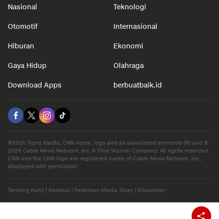
Nasional
Teknologi
Otomotif
Internasional
Hiburan
Ekonomi
Gaya Hidup
Olahraga
Download Apps
berbuatbaik.id
©2026 Trans Media, CNN name, logo and all associated elements (R) and ©
2026 Cable News Network, Inc. A Time Warner Company. All rights reserved.
CNN and the CNN logo are registered marks of Cable News Network, Inc.,
displayed with permission.