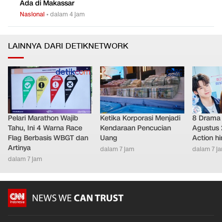
Nasional
•
dalam 6 jam
Dinsos Sulsel: Rekening Bansos Dipakai Judol Terbanyak
0
5
Ada di Makassar
Nasional
•
dalam 4 jam
LAINNYA DARI DETIKNETWORK
Pelari Marathon Wajib
Ketika Korporasi Menjadi
8 Drama 
Tahu, Ini 4 Warna Race
Kendaraan Pencucian
Agustus 
Flag Berbasis WBGT dan
Uang
Action h
Artinya
dalam 7 jam
dalam 7 j
dalam 7 jam