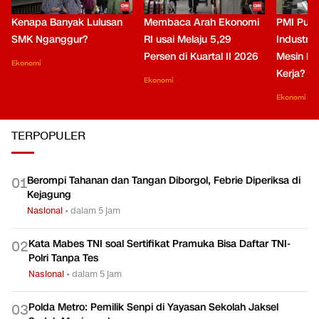
Kenapa Banyak Lulusan
Membaca Arah Ekonomi
PMI Puli
SMK Nganggur?
RI usai Melaju 5,29
Industri 
Persen di Kuartal II 2026
Mesin Pe
Ekonomi
Kerja?
Ekonomi
Ekonomi
TERPOPULER
Berompi Tahanan dan Tangan Diborgol, Febrie Diperiksa di
0
1
Kejagung
Nasional
•
dalam 5 jam
Kata Mabes TNI soal Sertifikat Pramuka Bisa Daftar TNI-
0
2
Polri Tanpa Tes
Nasional
•
dalam 5 jam
Polda Metro: Pemilik Senpi di Yayasan Sekolah Jaksel
0
3