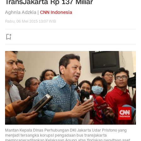
TransJakarta Rp 137 Miliar
Aghnia Adzkia |
CNN Indonesia
Rabu, 06 Mei 2015 13:07 WIB
Mantan Kepala Dinas Perhubungan DKI Jakarta Udar Pristono yang
menjadi tersangka korupsi pengadaan bus transjakarta
mempraperadilankan Kejaksaan Agung atas tindakan penyitaan aset