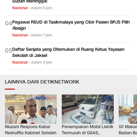
Sudah Meninggal
Nasional
•
dalam 6 jam
Pegawai RSUD di Tasikmalaya yang Cibir Pasien BPJS Pilih
0
4
Resign
Nasional
•
dalam 7 jam
Daftar Senjata yang Ditemukan di Ruang Ketua Yayasan
0
5
Sekolah di Jaksel
Nasional
•
dalam 4 jam
LAINNYA DARI DETIKNETWORK
Muzani Respons Kabar
Penampakan Mobil Listrik
10 Makan
Reshuffle Kabinet Setelah
Termurah di GIIAS,
Badan Ba