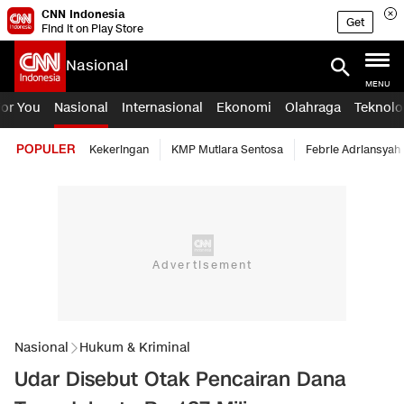
CNN Indonesia
Get
Find it on Play Store
Nasional
MENU
For You
Nasional
Internasional
Ekonomi
Olahraga
Teknolo
POPULER
Kekeringan
KMP Mutiara Sentosa
Febrie Adriansyah
Nasional
Hukum & Kriminal
Udar Disebut Otak Pencairan Dana