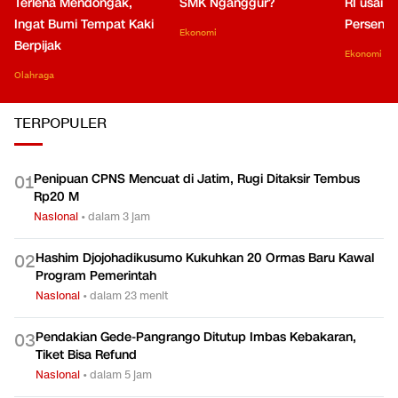
Terlena Mendongak,
SMK Nganggur?
RI usai M
Ingat Bumi Tempat Kaki
Persen di
Ekonomi
Berpijak
Ekonomi
Olahraga
TERPOPULER
Penipuan CPNS Mencuat di Jatim, Rugi Ditaksir Tembus
0
1
Rp20 M
Nasional
•
dalam 3 jam
Hashim Djojohadikusumo Kukuhkan 20 Ormas Baru Kawal
0
2
Program Pemerintah
Nasional
•
dalam 23 menit
Pendakian Gede-Pangrango Ditutup Imbas Kebakaran,
0
3
Tiket Bisa Refund
Nasional
•
dalam 5 jam