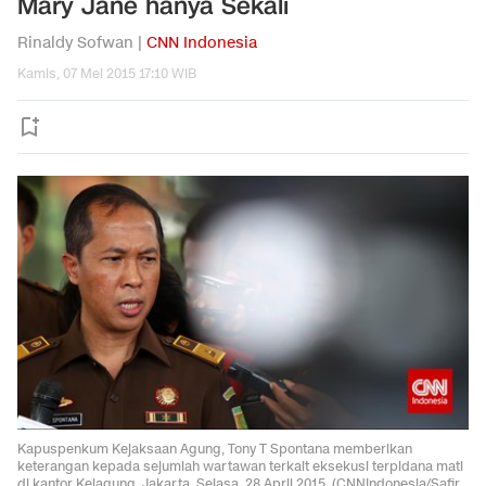
Mary Jane hanya Sekali
Rinaldy Sofwan |
CNN Indonesia
Kamis, 07 Mei 2015 17:10 WIB
Kapuspenkum Kejaksaan Agung, Tony T Spontana memberikan
keterangan kepada sejumlah wartawan terkait eksekusi terpidana mati
di kantor Kejagung, Jakarta, Selasa, 28 April 2015. (CNNIndonesia/Safir