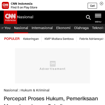
CNN Indonesia
Get
Find it on Play Store
Nasional
MENU
For You
Nasional
Internasional
Ekonomi
Olahraga
Teknolo
POPULER
Kekeringan
KMP Mutiara Sentosa
Febrie Adriansyah
Nasional
Hukum & Kriminal
Percepat Proses Hukum, Pemeriksaan