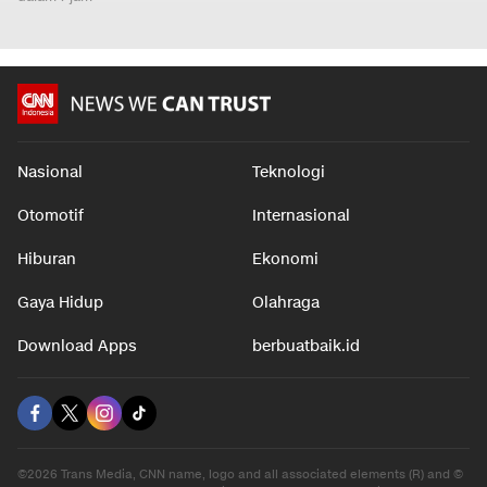
Nasional
Teknologi
Otomotif
Internasional
Hiburan
Ekonomi
Gaya Hidup
Olahraga
Download Apps
berbuatbaik.id
©2026 Trans Media, CNN name, logo and all associated elements (R) and ©