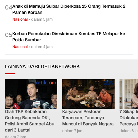
Anak di Mamuju Sulbar Diperkosa 15 Orang Termasuk 2
0
4
Paman Korban
Nasional
•
dalam 5 jam
Korban Pemukulan Direskrimum Kombes TF Melapor ke
0
5
Polda Sumbar
Nasional
•
dalam 4 jam
LAINNYA DARI DETIKNETWORK
Olah TKP Kebakaran
Karyawan Restoran
7 Sikap I
Gedung Bapenda DKI,
Terancam, Tandanya
Dilakuka
Polisi Ambil Sampel Abu
Muncul di Banyak Negara
Percaya D
dari 3 Lantai
dalam 7 jam
dalam 6 j
dalam 7 jam