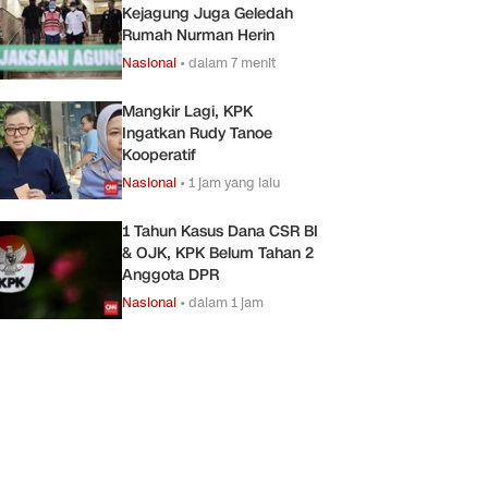
Kejagung Juga Geledah
Rumah Nurman Herin
Nasional
•
dalam 7 menit
Mangkir Lagi, KPK
Ingatkan Rudy Tanoe
Kooperatif
Nasional
•
1 jam yang lalu
1 Tahun Kasus Dana CSR BI
& OJK, KPK Belum Tahan 2
Anggota DPR
Nasional
•
dalam 1 jam