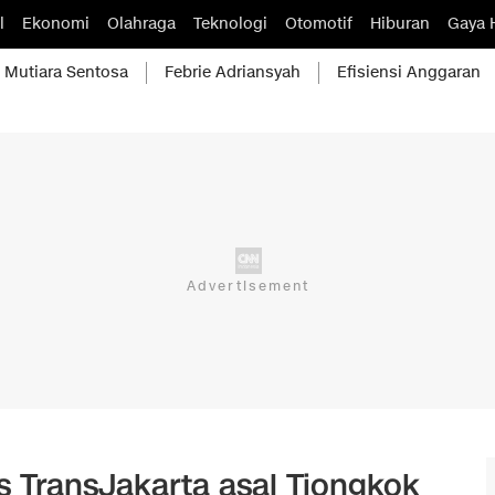
l
Ekonomi
Olahraga
Teknologi
Otomotif
Hiburan
Gaya 
Mutiara Sentosa
Febrie Adriansyah
Efisiensi Anggaran
s TransJakarta asal Tiongkok