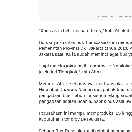
SCROLL TO CONTINUE
"Kami akan beli bus baru terus," kata Ahok di 
Buruknya kualitas bus TransJakarta ini menu
Pemerintah Provinsi DKI Jakarta tahun 2013. 
Jakarta saat itu, ia sudah meminta agar bus
"Tapi mereka (oknum di Pemprov DKI) mainka
jelek dari Tiongkok," kata Ahok.
Menurut Ahok, seharusnya bus Transjakarta 
Hino atau Daewoo. Namun dua pabrik bus terse
pengadaan bus. Tahun ini sistem lelang suda
pengadaan adalah Scania, pabrik bus asal Sw
Perusahaan ini mampu memproduksi 25 hingg
kebutuhan Pemprov DKI Jakarta.
Sebuah Bus Transjakarta diketahui mengalami