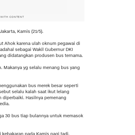
 WITH CONTENT
Jakarta, Kamis (21/5).
rut Ahok karena ulah oknum pegawai di
Padahal sebagai Wakil Gubernur DKI
 yang didatangkan produsen bus ternama.
n. Makanya yg selalu menang bus yang
menggunakan bus merek besar seperti
but selalu kalah saat ikut lelang
h diperbaiki. Hasilnya pemenang
edia.
a 30 bus tiap bulannya untuk memasok
 kebakaran pada Kamis pagi tadi.