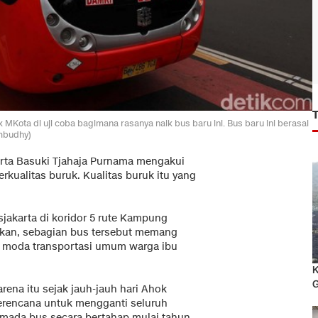
MKota di uji coba bagimana rasanya naik bus baru ini. Bus baru ini berasal
mbudhy)
arta Basuki Tjahaja Purnama mengakui
kualitas buruk. Kualitas buruk itu yang
sjakarta di koridor 5 rute Kampung
akan, sebagian bus tersebut memang
ai moda transportasi umum warga ibu
K
G
rena itu sejak jauh-jauh hari Ahok
erencana untuk mengganti seluruh
rmada bus secara bertahap mulai tahun