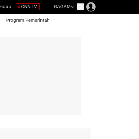
Hidup
CNN TV
RAGAM
Program Pemerintah