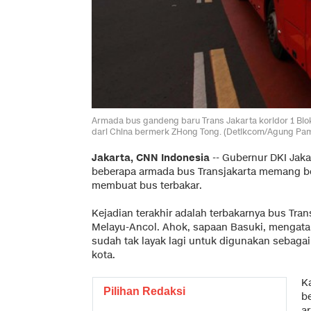
Armada bus gandeng baru Trans Jakarta koridor 1 Blok 
dari China bermerk ZHong Tong. (Detikcom/Agung Pa
Jakarta, CNN Indonesia
-- Gubernur DKI Jak
beberapa armada bus Transjakarta memang ber
membuat bus terbakar.
Kejadian terakhir adalah terbakarnya bus Tran
Melayu-Ancol. Ahok, sapaan Basuki, mengat
sudah tak layak lagi untuk digunakan sebag
kota.
Ka
Pilihan Redaksi
b
a