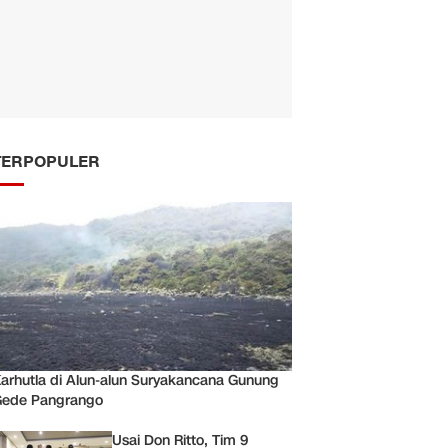
TERPOPULER
arhutla di Alun-alun Suryakancana Gunung
ede Pangrango
Usai Don Ritto, Tim 9