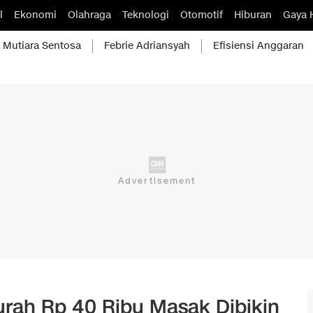
l
Ekonomi
Olahraga
Teknologi
Otomotif
Hiburan
Gaya 
Mutiara Sentosa
Febrie Adriansyah
Efisiensi Anggaran
Murah Rp 40 Ribu Masak Dibikin