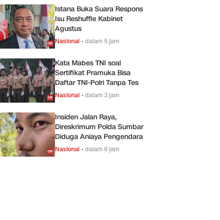
Istana Buka Suara Respons
Isu Reshuffle Kabinet
Agustus
Nasional
•
dalam 5 jam
Kata Mabes TNI soal
Sertifikat Pramuka Bisa
Daftar TNI-Polri Tanpa Tes
Nasional
•
dalam 3 jam
Insiden Jalan Raya,
Direskrimum Polda Sumbar
Diduga Aniaya Pengendara
Nasional
•
dalam 6 jam