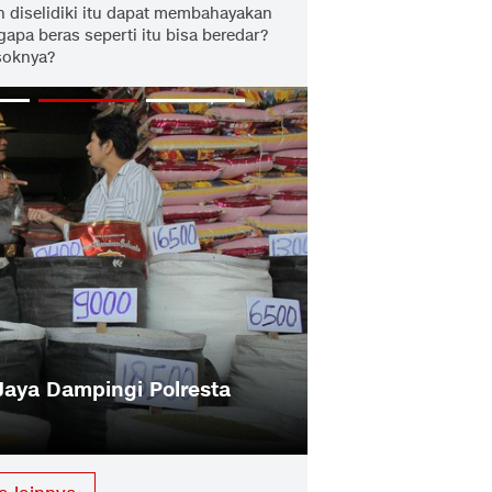
h diselidiki itu dapat membahayakan
pa beras seperti itu bisa beredar?
soknya?
 Jaya Dampingi Polresta
Sucofindo: Ciri 
Kasatmata