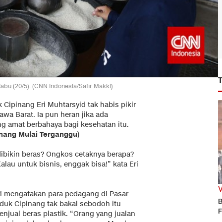
abu (20/5). (CNN Indonesia/Safir Makki)
 Cipinang Eri Muhtarsyid tak habis pikir
awa Barat. Ia pun heran jika ada
g amat berbahaya bagi kesehatan itu.
inang Mulai Terganggu
)
dibikin beras? Ongkos cetaknya berapa?
alau untuk bisnis, enggak bisa!” kata Eri
ri mengatakan para pedagang di Pasar
B
nduk Cipinang tak bakal sebodoh itu
F
njual beras plastik. “Orang yang jualan