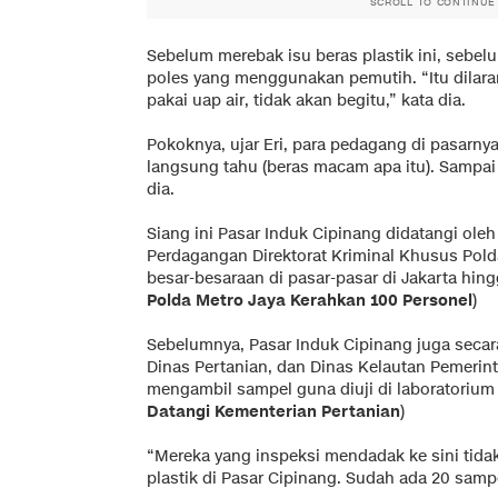
SCROLL TO CONTINUE
Sebelum merebak isu beras plastik ini, sebe
poles yang menggunakan pemutih. “Itu dilara
pakai uap air, tidak akan begitu,” kata dia.
Pokoknya, ujar Eri, para pedagang di pasarny
langsung tahu (beras macam apa itu). Sampai 
dia.
Siang ini Pasar Induk Cipinang didatangi oleh 
Perdagangan Direktorat Kriminal Khusus Pold
besar-besaraan di pasar-pasar di Jakarta hing
Polda Metro Jaya Kerahkan 100 Personel
)
Sebelumnya, Pasar Induk Cipinang juga seca
Dinas Pertanian, dan Dinas Kelautan Pemerint
mengambil sampel guna diuji di laboratorium
Datangi Kementerian Pertanian
)
“Mereka yang inspeksi mendadak ke sini tid
plastik di Pasar Cipinang. Sudah ada 20 sampe