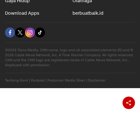
Hiburan
Ekonomi
Gaya Hidup
Olahraga
Download Apps
berbuatbaik.id
©2026 Trans Media, CNN name, logo and all associated elements (R) and ©
2026 Cable News Network, Inc. A Time Warner Company. All rights reserved.
CNN and the CNN logo are registered marks of Cable News Network, Inc.,
displayed with permission.
Tentang Kami
|
Redaksi
|
Pedoman Media Siber
|
Disclaimer