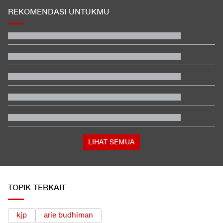
REKOMENDASI UNTUKMU
Karhutla di Alun-alun Suryakancana Gunung Gede Pangrango
Daftar Peraih Penghargaan Piala Presiden 2026: Rivera Pemain
Terbaik
Filipina Singgung Indonesia Jelang Laga Hidup-Mati Lawan
Malaysia
Buwas: Sertifikat Pramuka Garuda Bisa Buat Daftar TNI-Polri
Tanpa Tes
Tokoh Pro Palestina Menang Pemilu Pendahuluan AS, Pelobi
Israel Sewot
Satu Pemain Thailand Tewas Disambar Petir, 8 Orang Luka-
luka
LIHAT SEMUA