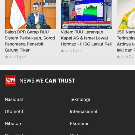
LAINNYA DARI DETIKNETWORK
Baleg DPR Garap RUU
Video: RUU Larangan
150 Nam
Sistem Perbukuan, Soroti
Kapal AS & Israel Lewat
Terinspir
Fenomena Penerbit
Hormuz - IHSG Lanjut Reli
Artinya 
Gulung Tikar
laki dan
dalam 7 jam
dalam 7 jam
dalam 7 j
Nasional
Teknologi
Otomotif
Internasional