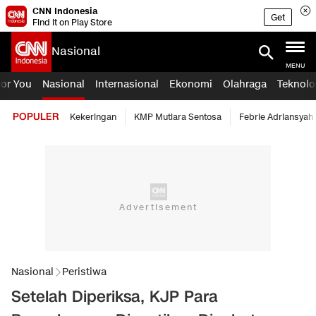
CNN Indonesia
Get
Find it on Play Store
Nasional
MENU
For You
Nasional
Internasional
Ekonomi
Olahraga
Teknolo
POPULER
Kekeringan
KMP Mutiara Sentosa
Febrie Adriansyah
Nasional
Peristiwa
Setelah Diperiksa, KJP Para