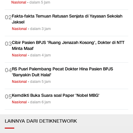
Tim 9 Kejagung Bakal Periksa Febrie Adriansyah di KPK Hari
0
1
Ini
Nasional
•
dalam 5 jam
Fakta-fakta Temuan Ratusan Senjata di Yayasan Sekolah
0
2
Jaksel
Nasional
•
dalam 3 jam
Cibir Pasien BPJS 'Ruang Jenazah Kosong', Dokter di NTT
0
3
Minta Maaf
Nasional
•
dalam 4 jam
RS Pusri Palembang Pecat Dokter Hina Pasien BPJS
0
4
'Banyakin Duit Halal'
Nasional
•
dalam 5 jam
Kemdikti Buka Suara soal Paper 'Nobel MBG'
0
5
Nasional
•
dalam 6 jam