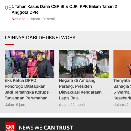
1 Tahun Kasus Dana CSR BI & OJK, KPK Belum Tahan 2
0
5
Anggota DPR
Nasional
•
dalam 19 menit
LAINNYA DARI DETIKNETWORK
Eks Ketua DPRD
Negara di Ambang
Ternyata
Ponorogo Ditetapkan
Perang, Presiden
Bahagia 
Jadi Tersangka Korupsi
Dievakuasi Kendaraan
5 Warna 
Tunjangan Perumahan
Lapis Baja
Kesehari
dalam 6 jam
dalam 22 menit
dalam 12 