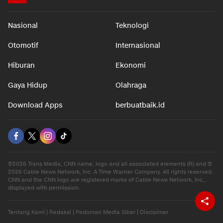
Nasional
Teknologi
Otomotif
Internasional
Hiburan
Ekonomi
Gaya Hidup
Olahraga
Download Apps
berbuatbaik.id
©2026 Trans Media, CNN name, logo and all associated elements (R) and ©
2026 Cable News Network, Inc. A Time Warner Company. All rights reserved.
CNN and the CNN logo are registered marks of Cable News Network, Inc.,
displayed with permission.
Tentang Kami
|
Redaksi
|
Pedoman Media Siber
|
Disclaimer