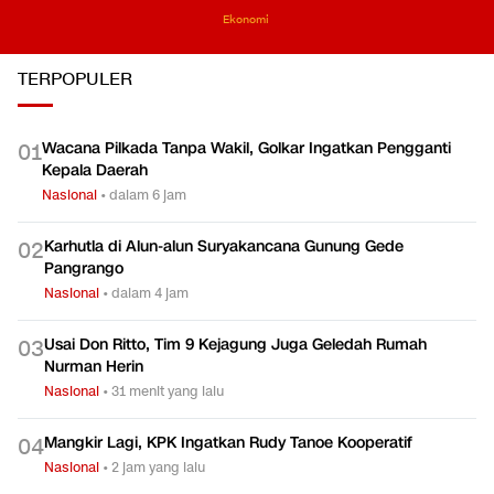
Ekonomi
TERPOPULER
Wacana Pilkada Tanpa Wakil, Golkar Ingatkan Pengganti
0
1
Kepala Daerah
Nasional
•
dalam 6 jam
Karhutla di Alun-alun Suryakancana Gunung Gede
0
2
Pangrango
Nasional
•
dalam 4 jam
Usai Don Ritto, Tim 9 Kejagung Juga Geledah Rumah
0
3
Nurman Herin
Nasional
•
31 menit yang lalu
Mangkir Lagi, KPK Ingatkan Rudy Tanoe Kooperatif
0
4
Nasional
•
2 jam yang lalu