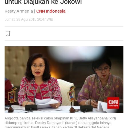
untuk Diajukan ke Jokowi
Resty Armenia |
CNN Indonesia
Jumat, 28 Agu 2015 20:47 WIB
Anggota panitia seleksi calon pimpinan KPK, Betty Alisyahbana (kiri)
didampingi ketua, Destry Damayanti (kanan) dan anggota lainnya
mengumumkan hasil seleksi tahap kedua di Sekretariat Negara,