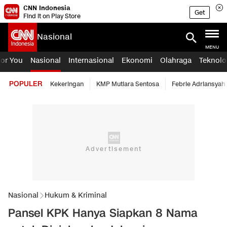
CNN Indonesia
Get
Find it on Play Store
Nasional
MENU
For You
Nasional
Internasional
Ekonomi
Olahraga
Teknolo
POPULER
Kekeringan
KMP Mutiara Sentosa
Febrie Adriansyah
Nasional
Hukum & Kriminal
Pansel KPK Hanya Siapkan 8 Nama