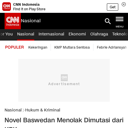
CNN Indonesia
Get
Find it on Play Store
Nasional
MENU
For You
Nasional
Internasional
Ekonomi
Olahraga
Teknolo
POPULER
Kekeringan
KMP Mutiara Sentosa
Febrie Adriansyah
Nasional
Hukum & Kriminal
Novel Baswedan Menolak Dimutasi dari