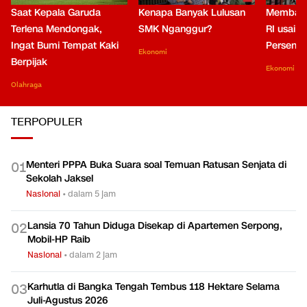
Saat Kepala Garuda
Kenapa Banyak Lulusan
Membaca
Terlena Mendongak,
SMK Nganggur?
RI usai M
Ingat Bumi Tempat Kaki
Persen di
Ekonomi
Berpijak
Ekonomi
Olahraga
TERPOPULER
Menteri PPPA Buka Suara soal Temuan Ratusan Senjata di
0
1
Sekolah Jaksel
Nasional
•
dalam 5 jam
Lansia 70 Tahun Diduga Disekap di Apartemen Serpong,
0
2
Mobil-HP Raib
Nasional
•
dalam 2 jam
Karhutla di Bangka Tengah Tembus 118 Hektare Selama
0
3
Juli-Agustus 2026