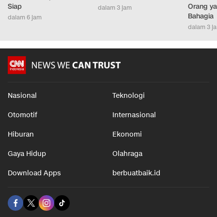
Siap
Orang ya
dalam 3 jam
Bahagia
dalam 6 jam
dalam 3 j
Nasional
Teknologi
Otomotif
Internasional
Hiburan
Ekonomi
Gaya Hidup
Olahraga
Download Apps
berbuatbaik.id