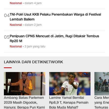
Nasional
•
dalam 4 jam
TNI-Polri Usut KKB Pelaku Penembakan Warga di Festival
0
4
Lembah Baliem
Nasional
•
dalam 2 jam
Penipuan CPNS Mencuat di Jatim, Rugi Ditaksir Tembus
0
5
Rp20 M
Nasional
•
3 jam yang lalu
LAINNYA DARI DETIKNETWORK
Ambang Batas Parlemen
Lamine Yamal Bernilai
Cara Men
2029 Masih Digodok,
Rp8,9 T, Kenapa Pemain
yang Ene
Hanura: Berapa Pun Kami
Bola Muda Mahal?
Terkuras