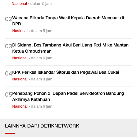
Nasional
•
dalam 5 jam
Wacana Pilkada Tanpa Wakil Kepala Daerah Mencuat di
0
2
DPR
Nasional
•
dalam 5 jam
Di Sidang, Bos Tambang Akui Beri Uang Rp1 M ke Mantan
0
3
Ketua Ombudsman
Nasional
•
dalam 6 jam
KPK Periksa Iskandar Sitorus dan Pegawai Bea Cukai
0
4
Nasional
•
dalam 3 jam
Penebang Pohon di Depan Padel Bervideotron Bandung
0
5
Akhirnya Ketahuan
Nasional
•
dalam 6 jam
LAINNYA DARI DETIKNETWORK