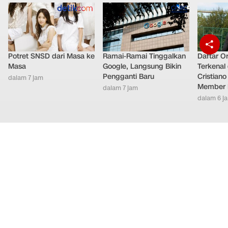
Potret SNSD dari Masa ke
Ramai-Ramai Tinggalkan
Daftar O
Masa
Google, Langsung Bikin
Terkenal 
Pengganti Baru
Cristian
dalam 7 jam
Member 
dalam 7 jam
dalam 6 j
Nasional
Teknologi
Otomotif
Internasional
Hiburan
Ekonomi