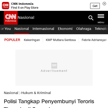
CNN Indonesia
Get
Find it on Play Store
Nasional
MENU
For You
Nasional
Internasional
Ekonomi
Olahraga
Teknolo
POPULER
Kekeringan
KMP Mutiara Sentosa
Febrie Adriansyah
Nasional
Hukum & Kriminal
Polisi Tangkap Penyembunyi Teroris