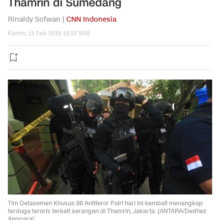
Thamrin di Sumedang
Rinaldy Sofwan |
CNN Indonesia
Kamis, 11 Feb 2016 18:37 WIB
Tim Detasemen Khusus 88 Antiteror Polri hari ini kembali menangkap
terduga teroris terkait serangan di Thamrin, Jakarta. (ANTARA/Dedhez
Anggara)