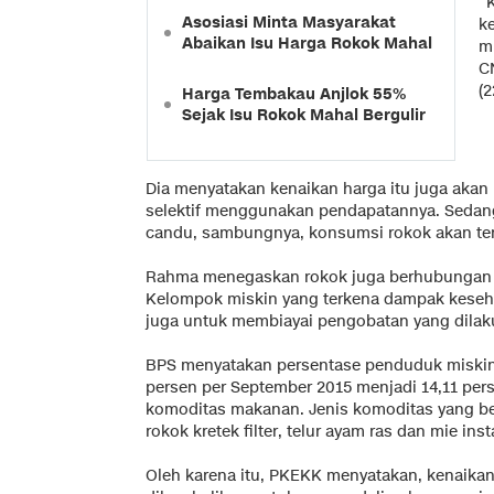
“
Asosiasi Minta Masyarakat
k
Abaikan Isu Harga Rokok Mahal
m
C
(2
Harga Tembakau Anjlok 55%
Sejak Isu Rokok Mahal Bergulir
Dia menyatakan kenaikan harga itu juga aka
selektif menggunakan pendapatannya. Sedan
candu, sambungnya, konsumsi rokok akan ter
Rahma menegaskan rokok juga berhubungan d
Kelompok miskin yang terkena dampak kese
juga untuk membiayai pengobatan yang dilak
BPS menyatakan persentase penduduk miskin 
persen per September 2015 menjadi 14,11 per
komoditas makanan. Jenis komoditas yang be
rokok kretek filter, telur ayam ras dan mie inst
Oleh karena itu, PKEKK menyatakan, kenaikan