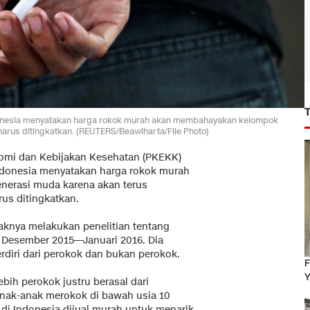
ndonesia menyatakan harga rokok murah akan membahayakan kelompok
arus ditingkatkan. (REUTERS/Beawiharta/File Photo)
nomi dan Kebijakan Kesehatan (PKEKK)
Indonesia menyatakan harga rokok murah
erasi muda karena akan terus
us ditingkatkan.
aknya melakukan penelitian tentang
Desember 2015—Januari 2016. Dia
rdiri dari perokok dan bukan perokok.
F
Y
ebih perokok justru berasal dari
 anak-anak merokok di bawah usia 10
 di Indonesia dijual murah untuk menarik