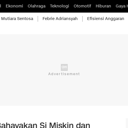
l
Ekonomi
Olahraga
Teknologi
Otomotif
Hiburan
Gaya 
Mutiara Sentosa
Febrie Adriansyah
Efisiensi Anggaran
Bahayakan Si Miskin dan