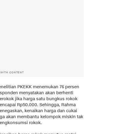
 WITH CONTENT
enelitian PKEKK menemukan 76 persen
esponden menyatakan akan berhenti
erokok jika harga satu bungkus rokok
encapai Rp50.000. Sehingga, Rahma
enegaskan, kenaikan harga dan cukai
uga akan membantu kelompok miskin tak
engkonsumsi rokok.