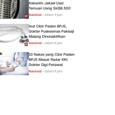
Kakanim Jaksel Usai
Temuan Uang Sin$8.500
Nasional
•
dalam 5 jam
Ikut Cibir Pasien BPJS,
Dokter Puskesmas Pakisaji
Malang Dinonaktifkan
Nasional
•
dalam 6 jam
10 Nakes yang Cibir Pasien
BPJS Masuk Radar KKI:
Dokter Gigi-Perawat
Nasional
•
dalam 6 jam