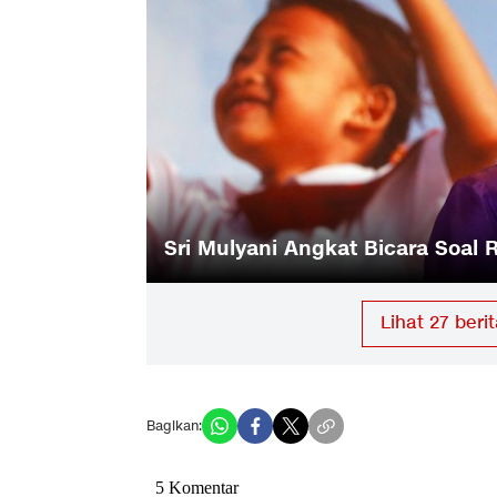
Bisa
Sri Mulyani Angkat Bicara Soal
Lihat
27
berit
Bagikan: