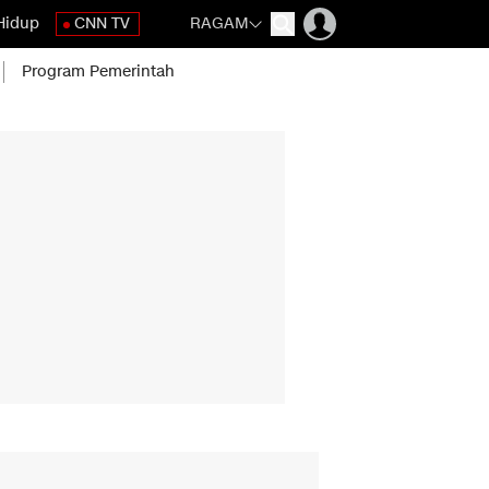
Hidup
CNN TV
RAGAM
Program Pemerintah