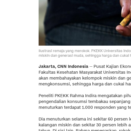
Ilustrasi remaja yang merokok. PKEKK Universitas I
miskin dan generasi muda, sehingga harga dan cukai h
Jakarta, CNN Indonesia
-- Pusat Kajian Eko
Fakultas Kesehatan Masyarakat Universitas 
akan membahayakan kelompok miskin dan gen
mengkonsumsi, sehingga harga dan cukai har
Peneliti PKEKK Rahma Indira mengatakan pih
pengendalian konsumsi tembakau sepanjang 
menuturkan terdapat 1.000 responden yang te
Dia menuturkan selama ini sekitar 60 persen l
kalangan miskin dan sekitar 30 persen lebih
tahun. Di sisi lain, Rahma menegaskan, rokok