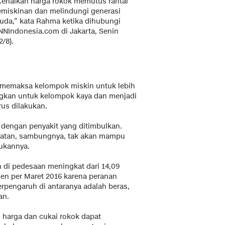
Kenaikan harga rokok memutus rantai
emiskinan dan melindungi generasi
uda,” kata Rahma ketika dihubungi
NNIndonesia.com di Jakarta, Senin
2/8).
n memaksa kelompok miskin untuk lebih
gkan untuk kelompok kaya dan menjadi
us dilakukan.
engan penyakit yang ditimbulkan.
hatan, sambungnya, tak akan mampu
ukannya.
di pedesaan meningkat dari 14,09
sen per Maret 2016 karena peranan
rpengaruh di antaranya adalah beras,
an.
 harga dan cukai rokok dapat