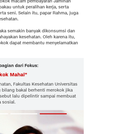
 rokok macam pembayaran Jaminan
akau untuk peralihan kerja, serta
a seni. Selain itu, papar Rahma, juga
esehatan.
aka semakin banyak dikonsumsi dan
ayakan kesehatan. Oleh karena itu,
rokok dapat membantu menyelamatkan
bagian dari Fokus:
okok Mahal
"
atan, Fakultas Kesehatan Universitas
bilang bakal berhenti merokok jika
rsebut lalu dipelintir sampai membuat
 sosial.