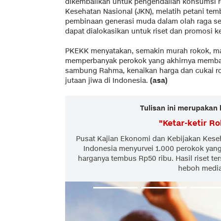
dikembalikan untuk pengendalian konsumsi
Kesehatan Nasional (JKN), melatih petani temb
pembinaan generasi muda dalam olah raga sert
dapat dialokasikan untuk riset dan promosi k
PKEKK menyatakan, semakin murah rokok, m
memperbanyak perokok yang akhirnya membah
sambung Rahma, kenaikan harga dan cukai 
jutaan jiwa di Indonesia.
(asa)
Tulisan ini merupakan 
"
Ketar-ketir R
Pusat Kajian Ekonomi dan Kebijakan Keseh
Indonesia menyurvei 1.000 perokok yang 
harganya tembus Rp50 ribu. Hasil riset te
heboh media