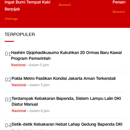
Ingat Bumi Tempat Kaki
Persen di
Ekonomi
Berpijak
Ekonomi
Olahraga
TERPOPULER
Hashim Djojohadikusumo Kukuhkan 20 Ormas Baru Kawal
0
1
Program Pemerintah
Nasional
•
dalam 5 jam
Polda Metro Pastikan Kondisi Jakarta Aman Terkendali
0
2
Nasional
•
dalam 5 jam
Terdampak Kebakaran Bapenda, Sistem Lampu Lalin DKI
0
3
Diatur Manual
Nasional
•
dalam 6 jam
Detik-detik Kebakaran Hebat Lahap Gedung Bapenda DKI
0
4