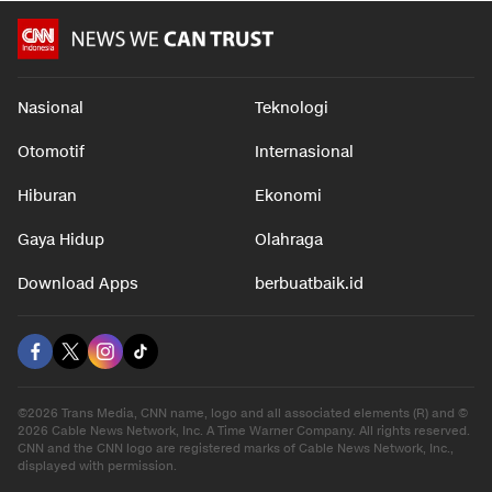
Nasional
Teknologi
Otomotif
Internasional
Hiburan
Ekonomi
Gaya Hidup
Olahraga
Download Apps
berbuatbaik.id
©2026 Trans Media, CNN name, logo and all associated elements (R) and ©
2026 Cable News Network, Inc. A Time Warner Company. All rights reserved.
CNN and the CNN logo are registered marks of Cable News Network, Inc.,
displayed with permission.