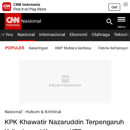
CNN Indonesia
Get
Find it on Play Store
Nasional
MENU
For You
Nasional
Internasional
Ekonomi
Olahraga
Teknolo
POPULER
Kekeringan
KMP Mutiara Sentosa
Febrie Adriansyah
Nasional
Hukum & Kriminal
KPK Khawatir Nazaruddin Terpengaruh