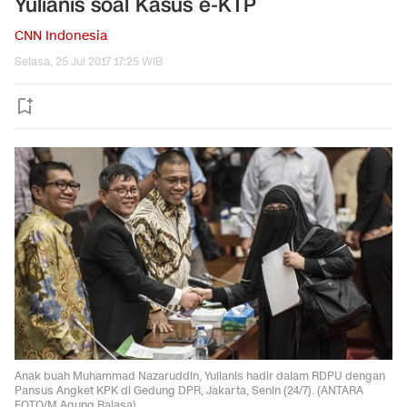
Yulianis soal Kasus e-KTP
CNN Indonesia
Selasa, 25 Jul 2017 17:25 WIB
Anak buah Muhammad Nazaruddin, Yulianis hadir dalam RDPU dengan
Pansus Angket KPK di Gedung DPR, Jakarta, Senin (24/7). (ANTARA
FOTO/M Agung Rajasa)