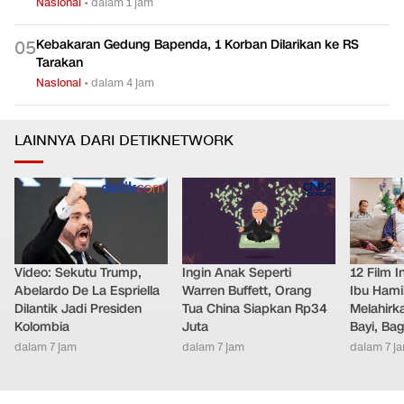
Nasional
•
dalam 1 jam
Kebakaran Gedung Bapenda, 1 Korban Dilarikan ke RS
0
5
Tarakan
Nasional
•
dalam 4 jam
LAINNYA DARI DETIKNETWORK
Video: Sekutu Trump,
Ingin Anak Seperti
12 Film 
Abelardo De La Espriella
Warren Buffett, Orang
Ibu Hami
Dilantik Jadi Presiden
Tua China Siapkan Rp34
Melahirk
Kolombia
Juta
Bayi, Ba
dalam 7 jam
dalam 7 jam
dalam 7 j