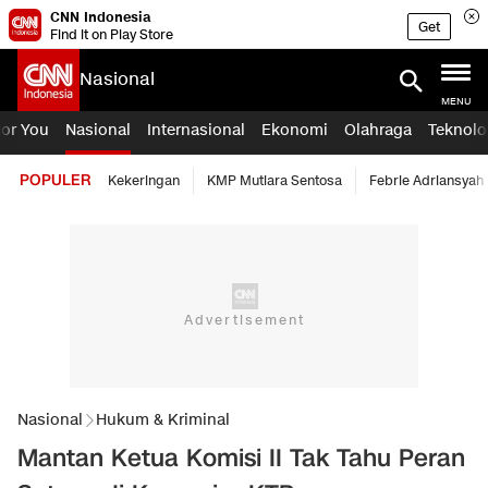
CNN Indonesia
Get
Find it on Play Store
Nasional
MENU
For You
Nasional
Internasional
Ekonomi
Olahraga
Teknolo
POPULER
Kekeringan
KMP Mutiara Sentosa
Febrie Adriansyah
Nasional
Hukum & Kriminal
Mantan Ketua Komisi II Tak Tahu Peran