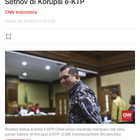
Setnov di Korupsi e-KTP
CNN Indonesia
Jumat, 28 Jul 2017 13:15 WIB
Mantan Ketua Komisi II DPR Chairuman Harahap mengaku tak tahu
peran Setnov di Korupsi e-KTP. (CNN Indonesia/Adhi Wicaksono)