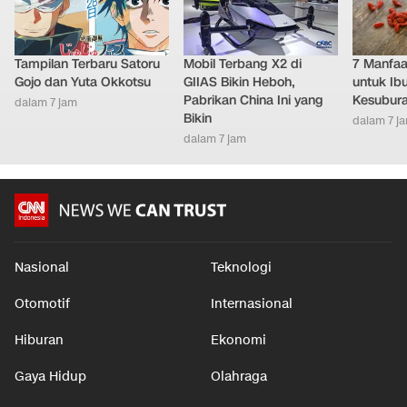
Tampilan Terbaru Satoru
Mobil Terbang X2 di
7 Manfaat
Gojo dan Yuta Okkotsu
GIIAS Bikin Heboh,
untuk Ib
Pabrikan China Ini yang
Kesubur
dalam 7 jam
Bikin
dalam 7 j
dalam 7 jam
Nasional
Teknologi
Otomotif
Internasional