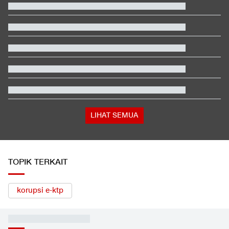
Menkes Tanggapi Pasien BPJS Meninggal yang Sempat Dicibir
Dokter
Pelatih Vietnam Buka Suara Balas Komentar Justin Hubner Soal
Piala AFF
Polisi Menang Praperadilan, Status Tersangka Korupsi Rp1,9 M
Gugur
Daftar Juara Piala Presiden usai Persebaya Bungkam Persib
Kabar Bahagia Bulutangkis Indonesia, Leo-Indah Sah Menikah
di Mekkah
Buwas: Sertifikat Pramuka Garuda Bisa Buat Daftar TNI-Polri
Tanpa Tes
LIHAT SEMUA
TOPIK TERKAIT
korupsi e-ktp