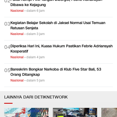
Sekolah di Jaksel
Nasional
•
dalam 6 jam
Pakai Rompi Pink-Tangan Diborgol, Febrie Adriansyah
0
2
Dibawa ke Kejagung
Nasional
•
dalam 6 jam
Kegiatan Belajar Sekolah di Jaksel Normal Usai Temuan
0
3
Ratusan Senjata
Nasional
•
dalam 3 jam
Diperiksa Hari Ini, Kuasa Hukum Pastikan Febrie Adriansyah
0
4
Kooperatif
Nasional
•
dalam 4 jam
Bareskrim Bongkar Narkoba di Klub Five Star Bali, 53
0
5
Orang Ditangkap
Nasional
•
dalam 5 jam
LAINNYA DARI DETIKNETWORK