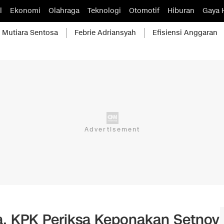
l
Ekonomi
Olahraga
Teknologi
Otomotif
Hiburan
Gaya 
Mutiara Sentosa
Febrie Adriansyah
Efisiensi Anggaran
, KPK Periksa Keponakan Setnov