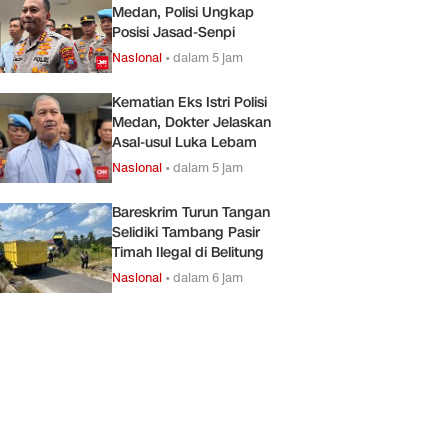
Medan, Polisi Ungkap
Posisi Jasad-Senpi
Nasional
•
dalam 5 jam
Kematian Eks Istri Polisi
Medan, Dokter Jelaskan
Asal-usul Luka Lebam
Nasional
•
dalam 5 jam
Bareskrim Turun Tangan
Selidiki Tambang Pasir
Timah Ilegal di Belitung
Nasional
•
dalam 6 jam