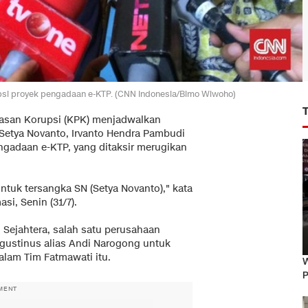
psi proyek pengadaan e-KTP. (CNN Indonesia/Bimo Wiwoho)
asan Korupsi (KPK) menjadwalkan
etya Novanto, Irvanto Hendra Pambudi
ngadaan e-KTP, yang ditaksir merugikan
ntuk tersangka SN (Setya Novanto)," kata
si, Senin (31/7).
 Sejahtera, salah satu perusahaan
ustinus alias Andi Narogong untuk
alam Tim Fatmawati itu.
W
P
MENT