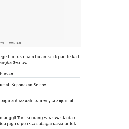
 WITH CONTENT
negeri untuk enam bulan ke depan terkait
angka Setnov.
 Irvan..
Rumah Keponakan Setnov
mbaga antirasuah itu menyita sejumlah
emanggil Toni seorang wiraswasta dan
ua juga diperiksa sebagai saksi untuk