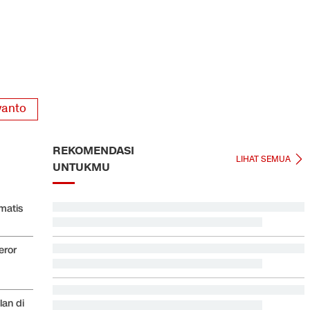
vanto
REKOMENDASI
LIHAT SEMUA
UNTUKMU
matis
Persebaya Juara Piala Presiden 2026 usai Tekuk Persib
via Adu Penalti
eror
Video Mesum 'Yang Wis Yang' Banyuwangi, Pemeran
Pria Jadi Tersangka
an di
Jadwal Siaran Langsung Singapura vs Indonesia di