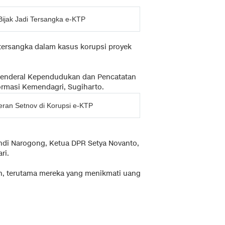
Bijak Jadi Tersangka e-KTP
 tersangka dalam kasus korupsi proyek
 Jenderal Kependudukan dan Pencatatan
formasi Kemendagri, Sugiharto.
eran Setnov di Korupsi e-KTP
di Narogong, Ketua DPR Setya Novanto,
ri.
in, terutama mereka yang menikmati uang