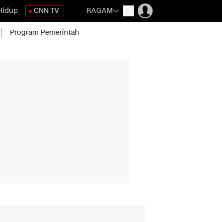
Hidup
CNN TV
RAGAM
Program Pemerintah