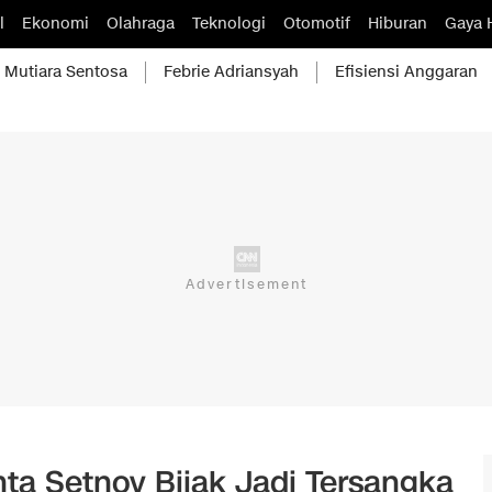
l
Ekonomi
Olahraga
Teknologi
Otomotif
Hiburan
Gaya 
Mutiara Sentosa
Febrie Adriansyah
Efisiensi Anggaran
nta Setnov Bijak Jadi Tersangka