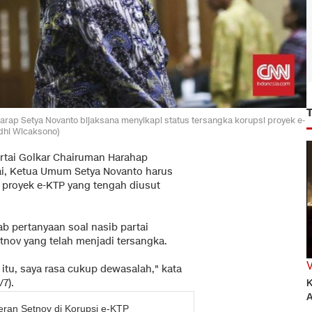
harap Setya Novanto bijaksana menyikapi status tersangka korupsi proyek e-
dhi Wicaksono)
Partai Golkar Chairuman Harahap
i, Ketua Umum Setya Novanto harus
i proyek e-KTP yang tengah diusut
 pertanyaan soal nasib partai
nov yang telah menjadi tersangka.
 itu, saya rasa cukup dewasalah," kata
7).
K
A
eran Setnov di Korupsi e-KTP