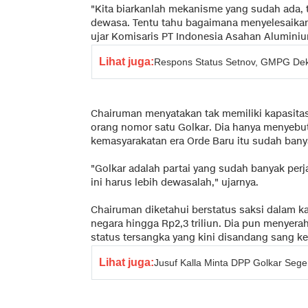
"Kita biarkanlah mekanisme yang sudah ada, t
dewasa. Tentu tahu bagaimana menyelesaikan ur
ujar Komisaris PT Indonesia Asahan Aluminium
Lihat juga:
Respons Status Setnov, GMPG Dekl
Chairuman menyatakan tak memiliki kapasita
orang nomor satu Golkar. Dia hanya menyebut 
kemasyarakatan era Orde Baru itu sudah ban
"Golkar adalah partai yang sudah banyak perj
ini harus lebih dewasalah," ujarnya.
Chairuman diketahui berstatus saksi dalam k
negara hingga Rp2,3 triliun. Dia pun menyer
status tersangka yang kini disandang sang 
Lihat juga:
Jusuf Kalla Minta DPP Golkar Seg