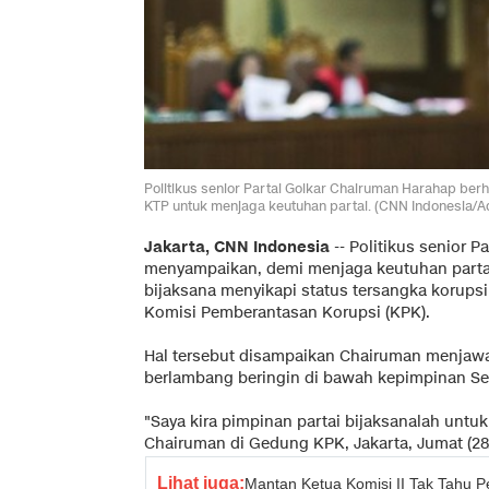
Politikus senior Partai Golkar Chairuman Harahap ber
KTP untuk menjaga keutuhan partai. (CNN Indonesia/A
Jakarta, CNN Indonesia
-- Politikus senior 
menyampaikan, demi menjaga keutuhan parta
bijaksana menyikapi status tersangka korups
Komisi Pemberantasan Korupsi (KPK).
Hal tersebut disampaikan Chairuman menjawab
berlambang beringin di bawah kepimpinan Set
"Saya kira pimpinan partai bijaksanalah untuk
Chairuman di Gedung KPK, Jakarta, Jumat (28/
Lihat juga:
Mantan Ketua Komisi II Tak Tahu P