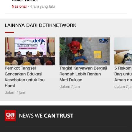
Nasional
•
4 jam yang lalu
LAINNYA DARI DETIKNETWORK
Pemkot Tangsel
Tragis! Karyawan Bergaji
5 Rekome
Gencarkan Edukasi
Rendah Lebih Rentan
Bag untu
Kesehatan untuk Ibu
Mati Duluan
Aman da
Haml
dalam 7 jam
dalam 7 j
dalam 7 jam