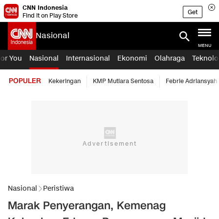
CNN Indonesia
Get
Find it on Play Store
Nasional
MENU
For You
Nasional
Internasional
Ekonomi
Olahraga
Teknolo
POPULER
Kekeringan
KMP Mutiara Sentosa
Febrie Adriansyah
Nasional
Peristiwa
Marak Penyerangan, Kemenag