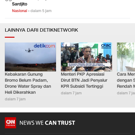
Sardjito
Nasional
•
dalam 5 jam
LAINNYA DARI DETIKNETWORK
Kebakaran Gunung
Menteri PKP Apresiasi
Cara Men
Bromo Belum Padam,
Dirut BTN Jadi Penyalur
dengan S
Drone Water Spray dan
KPR Subsidi Tertinggi
Rendah M
Heli Dikerahkan
dalam 7 jam
dalam 7 j
dalam 7 jam