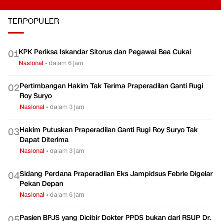
TERPOPULER
KPK Periksa Iskandar Sitorus dan Pegawai Bea Cukai
0
1
Nasional
•
dalam 6 jam
Pertimbangan Hakim Tak Terima Praperadilan Ganti Rugi
0
2
Roy Suryo
Nasional
•
dalam 3 jam
Hakim Putuskan Praperadilan Ganti Rugi Roy Suryo Tak
0
3
Dapat Diterima
Nasional
•
dalam 3 jam
Sidang Perdana Praperadilan Eks Jampidsus Febrie Digelar
0
4
Pekan Depan
Nasional
•
dalam 6 jam
Pasien BPJS yang Dicibir Dokter PPDS bukan dari RSUP Dr.
0
5