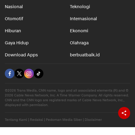
Nasional
Teknologi
Otomotif
Internasional
Hiburan
Ekonomi
Gaya Hidup
Olahraga
Download Apps
berbuatbaik.id
©2026 Trans Media, CNN name, logo and all associated elements (R) and ©
2026 Cable News Network, Inc. A Time Warner Company. All rights reserved.
CNN and the CNN logo are registered marks of Cable News Network, Inc.,
displayed with permission.
Tentang Kami
|
Redaksi
|
Pedoman Media Siber
|
Disclaimer