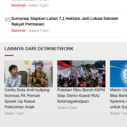
Tanam 1.000 Pohon
Nasional
•
dalam 4 jam
Sumenep Siapkan Lahan 7,1 Hektare Jadi Lokasi Sekolah
0
5
Rakyat Permanen
Nasional
•
dalam 5 jam
LAINNYA DARI DETIKNETWORK
Cerita Duta Anti-bullying
Puluhan Ribu Buruh KSPN
Makin Ca
Komnas PA Pernah
Siap Demo Kawal RUU
Bisa Ban
Speak Up Kasus
Ketenagakerjaan
Sperma 
Pelecehan Anak
untuk Su
dalam 6 jam
dalam 7 jam
dalam 7 j