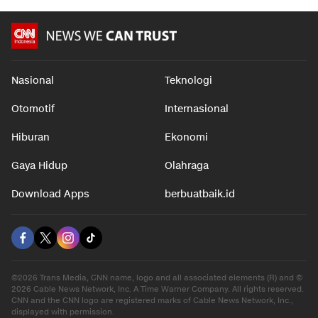
Nasional
Teknologi
Otomotif
Internasional
Hiburan
Ekonomi
Gaya Hidup
Olahraga
Download Apps
berbuatbaik.id
©2026 Trans Media, CNN name, logo and all associated elements (R) and ©
2026 Cable News Network, Inc. A Time Warner Company. All rights reserved.
CNN and the CNN logo are registered marks of Cable News Network, Inc.,