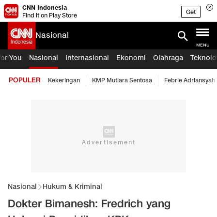
CNN Indonesia
Get
Find it on Play Store
Nasional
MENU
For You
Nasional
Internasional
Ekonomi
Olahraga
Teknolo
POPULER
Kekeringan
KMP Mutiara Sentosa
Febrie Adriansyah
Nasional
Hukum & Kriminal
Dokter Bimanesh: Fredrich yang