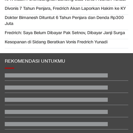
Divonis 7 Tahun Penjara, Fredrich Akan Laporkan Hakim ke KY
Dokter Bimanesh Dituntut 6 Tahun Penjara dan Denda Rp300
Juta
Fredrich: Saya Belum Dibayar Pak Setnov, Dibayar Janji Surga
Kesopanan di Sidang Beratkan Vonis Fredrich Yunadi
REKOMENDASI UNTUKMU
EDUSPORTS: Beda Piala AFF dengan FIFA ASEAN Cup
Jadwal Siaran Langsung Veda Ega di Moto3 Inggris 2026
Beda Nasib Kashmir yang Dikelola India vs Pakistan Jadi
Sorotan
Hasil MotoGP Inggris 2026: Fernandez Juara, Martin Kedua
Penampakan Ruang Penyimpanan Ratusan Senjata di Yayasan
Sekolah