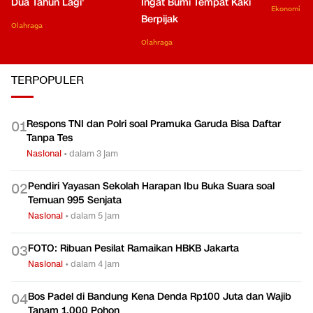
Dua Tahun Lagi'
Ingat Bumi Tempat Kaki
Ekonomi
Berpijak
Olahraga
Olahraga
TERPOPULER
Respons TNI dan Polri soal Pramuka Garuda Bisa Daftar
0
1
Tanpa Tes
Nasional
•
dalam 3 jam
Pendiri Yayasan Sekolah Harapan Ibu Buka Suara soal
0
2
Temuan 995 Senjata
Nasional
•
dalam 5 jam
FOTO: Ribuan Pesilat Ramaikan HBKB Jakarta
0
3
Nasional
•
dalam 4 jam
Bos Padel di Bandung Kena Denda Rp100 Juta dan Wajib
0
4