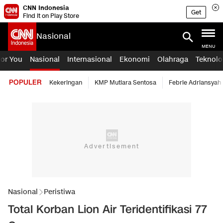
CNN Indonesia
Get
Find it on Play Store
Nasional
MENU
For You
Nasional
Internasional
Ekonomi
Olahraga
Teknolo
POPULER
Kekeringan
KMP Mutiara Sentosa
Febrie Adriansyah
Nasional
Peristiwa
Total Korban Lion Air Teridentifikasi 77