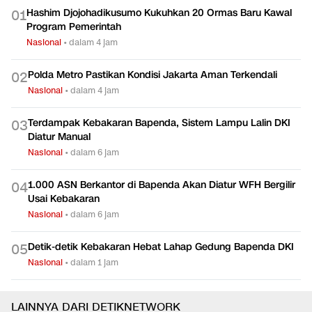
Hashim Djojohadikusumo Kukuhkan 20 Ormas Baru Kawal
0
1
Program Pemerintah
Nasional
•
dalam 4 jam
Polda Metro Pastikan Kondisi Jakarta Aman Terkendali
0
2
Nasional
•
dalam 4 jam
Terdampak Kebakaran Bapenda, Sistem Lampu Lalin DKI
0
3
Diatur Manual
Nasional
•
dalam 6 jam
1.000 ASN Berkantor di Bapenda Akan Diatur WFH Bergilir
0
4
Usai Kebakaran
Nasional
•
dalam 6 jam
Detik-detik Kebakaran Hebat Lahap Gedung Bapenda DKI
0
5
Nasional
•
dalam 1 jam
LAINNYA DARI DETIKNETWORK