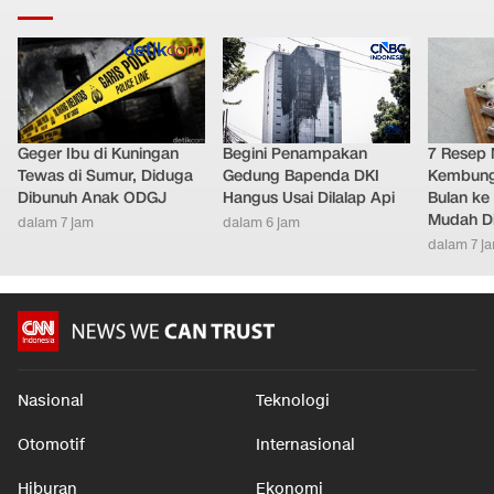
Geger Ibu di Kuningan
Begini Penampakan
7 Resep 
Tewas di Sumur, Diduga
Gedung Bapenda DKI
Kembung 
Dibunuh Anak ODGJ
Hangus Usai Dilalap Api
Bulan ke 
Mudah D
dalam 7 jam
dalam 6 jam
dalam 7 j
Nasional
Teknologi
Otomotif
Internasional
Hiburan
Ekonomi