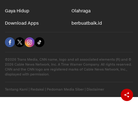
Gaya Hidup
Olahraga
Download Apps
berbuatbaik.id
©2026 Trans Media, CNN name, logo and all associated elements (R) and ©
2026 Cable News Network, Inc. A Time Warner Company. All rights reserved.
CNN and the CNN logo are registered marks of Cable News Network, Inc.,
displayed with permission.
Tentang Kami
|
Redaksi
|
Pedoman Media Siber
|
Disclaimer