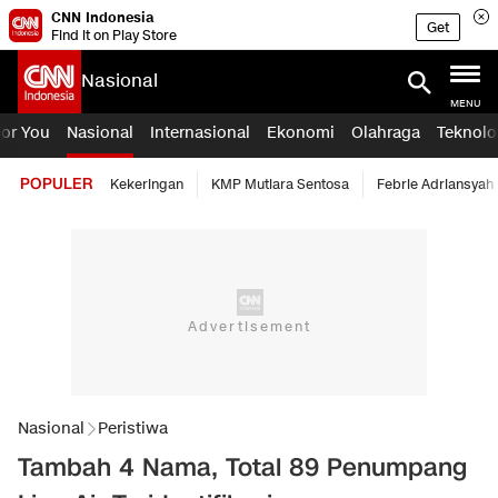
CNN Indonesia
Get
Find it on Play Store
Nasional
MENU
For You
Nasional
Internasional
Ekonomi
Olahraga
Teknolo
POPULER
Kekeringan
KMP Mutiara Sentosa
Febrie Adriansyah
Nasional
Peristiwa
Tambah 4 Nama, Total 89 Penumpang