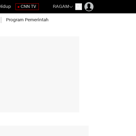
Hidup
CNN TV
RAGAM
Program Pemerintah