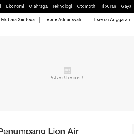
l
Ekonomi
Olahraga
Teknologi
Otomotif
Hiburan
Gaya 
Mutiara Sentosa
Febrie Adriansyah
Efisiensi Anggaran
Penumpang Lion Air