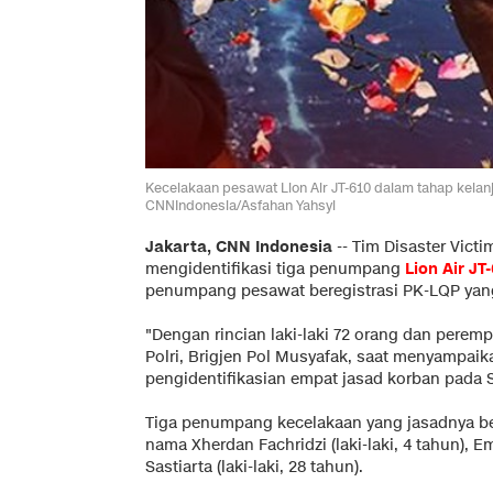
Kecelakaan pesawat Lion Air JT-610 dalam tahap kelanju
CNNIndonesia/Asfahan Yahsyi
Jakarta, CNN Indonesia
-- Tim Disaster Victim
mengidentifikasi tiga penumpang
Lion Air JT
penumpang pesawat beregistrasi PK-LQP yang 
"Dengan rincian laki-laki 72 orang dan perem
Polri, Brigjen Pol Musyafak, saat menyampai
pengidentifikasian empat jasad korban pada Sa
Tiga penumpang kecelakaan yang jasadnya berha
nama Xherdan Fachridzi (laki-laki, 4 tahun), 
Sastiarta (laki-laki, 28 tahun).