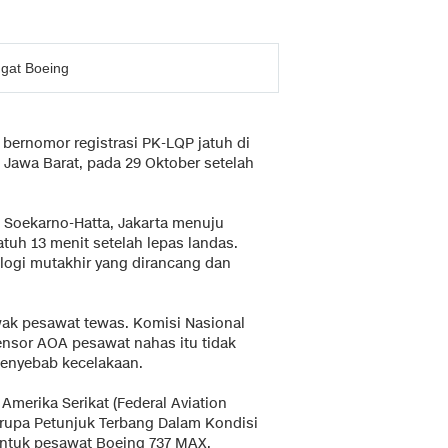
gat Boeing
 bernomor registrasi PK-LQP jatuh di
 Jawa Barat, pada 29 Oktober setelah
l Soekarno-Hatta, Jakarta menuju
tuh 13 menit setelah lepas landas.
ologi mutakhir yang dirancang dan
ak pesawat tewas. Komisi Nasional
nsor AOA pesawat nahas itu tidak
penyebab kecelakaan.
merika Serikat (Federal Aviation
rupa Petunjuk Terbang Dalam Kondisi
 untuk pesawat Boeing 737 MAX.