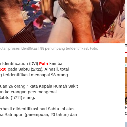
tan proses identifikasi. 98 penumpang teridentifikasi. Foto:
 Identification (DVI)
Polri
kembali
-610
pada Sabtu (17/11). Alhasil, total
teridentifikasi mencapai 98 orang.
puan 26 orang," kata Kepala Rumah Sakit
kan keterangan pers mengenai
btu (17/11) siang.
H
sil diidentifikasi hari Sabtu ini atas
O
Ema Ratnapuri (perempuan, 23 tahun) dan