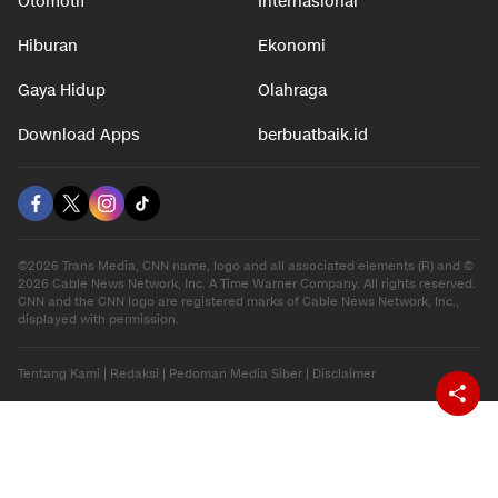
Otomotif
Internasional
Hiburan
Ekonomi
Gaya Hidup
Olahraga
Download Apps
berbuatbaik.id
©2026 Trans Media, CNN name, logo and all associated elements (R) and ©
2026 Cable News Network, Inc. A Time Warner Company. All rights reserved.
CNN and the CNN logo are registered marks of Cable News Network, Inc.,
displayed with permission.
Tentang Kami
|
Redaksi
|
Pedoman Media Siber
|
Disclaimer