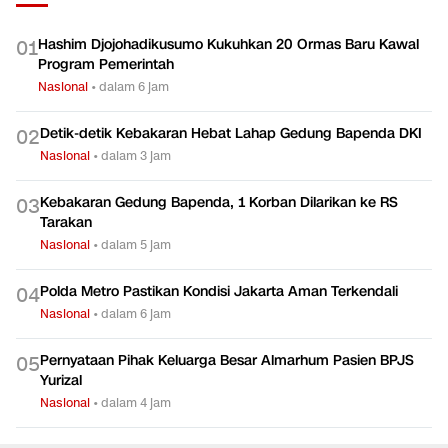
Hashim Djojohadikusumo Kukuhkan 20 Ormas Baru Kawal
0
1
Program Pemerintah
Nasional
•
dalam 6 jam
Detik-detik Kebakaran Hebat Lahap Gedung Bapenda DKI
0
2
Nasional
•
dalam 3 jam
Kebakaran Gedung Bapenda, 1 Korban Dilarikan ke RS
0
3
Tarakan
Nasional
•
dalam 5 jam
Polda Metro Pastikan Kondisi Jakarta Aman Terkendali
0
4
Nasional
•
dalam 6 jam
Pernyataan Pihak Keluarga Besar Almarhum Pasien BPJS
0
5
Yurizal
Nasional
•
dalam 4 jam