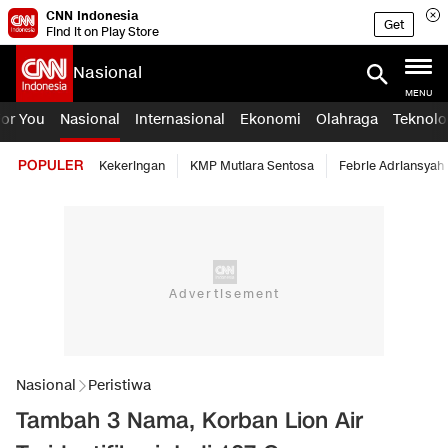
CNN Indonesia
Get
Find it on Play Store
Nasional
MENU
For You
Nasional
Internasional
Ekonomi
Olahraga
Teknolo
POPULER
Kekeringan
KMP Mutiara Sentosa
Febrie Adriansyah
Nasional
Peristiwa
Tambah 3 Nama, Korban Lion Air