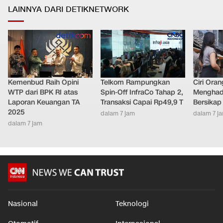
LAINNYA DARI DETIKNETWORK
Kemenbud Raih Opini
Telkom Rampungkan
Ciri Oran
WTP dari BPK RI atas
Spin-Off InfraCo Tahap 2,
Menghad
Laporan Keuangan TA
Transaksi Capai Rp49,9 T
Bersikap
2025
dalam 7 jam
dalam 7 j
dalam 7 jam
Nasional
Teknologi