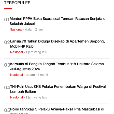
TERPOPULER
Menteri PPPA Buka Suara soal Temuan Ratusan Senjata di
0
1
Sekolah Jaksel
Nasional
•
dalam 2 jam
Lansia 70 Tahun Diduga Disekap di Apartemen Serpong,
0
2
Mobil-HP Raib
Nasional
•
1 jam yang lalu
Karhutla di Bangka Tengah Tembus 118 Hektare Selama
0
3
Juli-Agustus 2026
Nasional
•
dalam 44 menit
TNI-Polri Usut KKB Pelaku Penembakan Warga di Festival
0
4
Lembah Baliem
Nasional
•
1 jam yang lalu
Polisi Tangkap 5 Pelaku Aniaya-Paksa Pria Masturbasi di
0
5