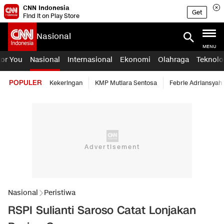
CNN Indonesia
Get
Find it on Play Store
Nasional
MENU
For You
Nasional
Internasional
Ekonomi
Olahraga
Teknolo
POPULER
Kekeringan
KMP Mutiara Sentosa
Febrie Adriansyah
Nasional
Peristiwa
RSPI Sulianti Saroso Catat Lonjakan