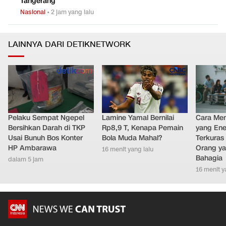
Tangerang
Nasional
•
2 jam yang lalu
LAINNYA DARI DETIKNETWORK
Pelaku Sempat Ngepel
Lamine Yamal Bernilai
Cara Men
Bersihkan Darah di TKP
Rp8,9 T, Kenapa Pemain
yang Ene
Usai Bunuh Bos Konter
Bola Muda Mahal?
Terkuras
HP Ambarawa
Orang ya
16 menit yang lalu
Bahagia
dalam 5 jam
16 menit y