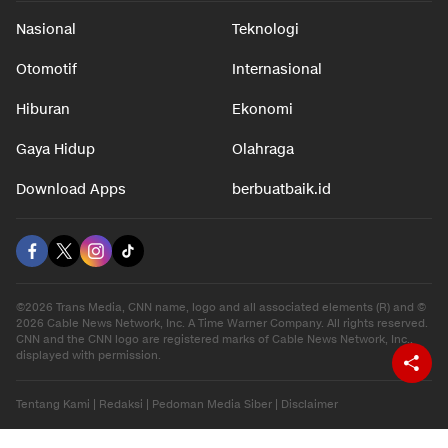
Nasional
Teknologi
Otomotif
Internasional
Hiburan
Ekonomi
Gaya Hidup
Olahraga
Download Apps
berbuatbaik.id
©2026 Trans Media, CNN name, logo and all associated elements (R) and ©
2026 Cable News Network, Inc. A Time Warner Company. All rights reserved.
CNN and the CNN logo are registered marks of Cable News Network, Inc.,
displayed with permission.
Tentang Kami
|
Redaksi
|
Pedoman Media Siber
|
Disclaimer