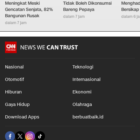
Meningkat Meski
Tidak Boleh Dikonsumsi
Menghad
Gencatan Senjata, 82%
Bareng Pepaya
Bersikap
Bangunan Rusak
dalam 7 jam
dalam 6 j
dalam 7 jam
Nasional
Teknologi
Otomotif
Internasional
Hiburan
Ekonomi
Gaya Hidup
Olahraga
Download Apps
berbuatbaik.id