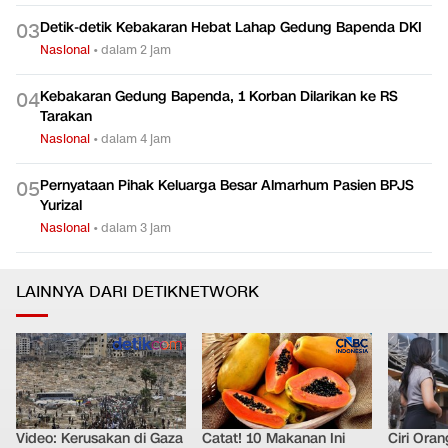
Detik-detik Kebakaran Hebat Lahap Gedung Bapenda DKI
0
3
Nasional
•
dalam 2 jam
Kebakaran Gedung Bapenda, 1 Korban Dilarikan ke RS
0
4
Tarakan
Nasional
•
dalam 4 jam
Pernyataan Pihak Keluarga Besar Almarhum Pasien BPJS
0
5
Yurizal
Nasional
•
dalam 3 jam
LAINNYA DARI DETIKNETWORK
Video: Kerusakan di Gaza
Catat! 10 Makanan Ini
Ciri Oran