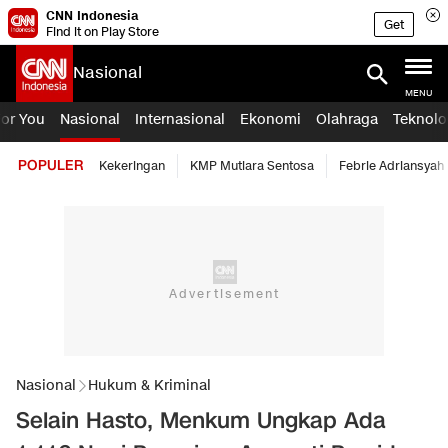
CNN Indonesia
Get
Find it on Play Store
Nasional
MENU
For You
Nasional
Internasional
Ekonomi
Olahraga
Teknolo
POPULER
Kekeringan
KMP Mutiara Sentosa
Febrie Adriansyah
Nasional
Hukum & Kriminal
Selain Hasto, Menkum Ungkap Ada