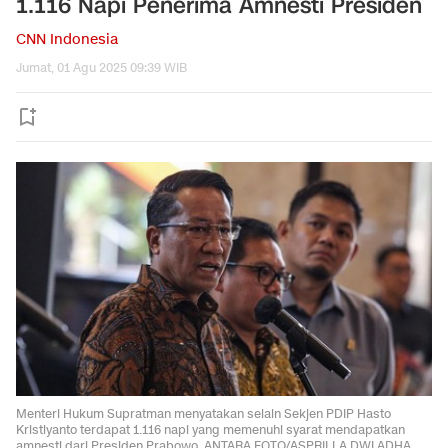
1.116 Napi Penerima Amnesti Presiden
CNN Indonesia
Jumat, 01 Agu 2025 09:39 WIB
Menteri Hukum Supratman menyatakan selain Sekjen PDIP Hasto
Kristiyanto terdapat 1.116 napi yang memenuhi syarat mendapatkan
amnesti dari Presiden Prabowo. ANTARA FOTO/ASPRILLA DWI ADHA