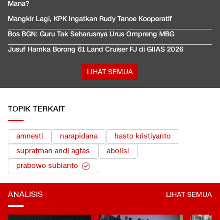
Mana?
Mangkir Lagi, KPK Ingatkan Rudy Tanoe Kooperatif
Bos BGN: Guru Tak Seharusnya Urus Ompreng MBG
Jusuf Hamka Borong 61 Land Cruiser FJ di GIIAS 2026
LIHAT SEMUA
TOPIK TERKAIT
amnesti
narapidana
hasto kristiyanto
supratman andi agtas
abolisi
prabowo subianto
ANALISIS
LIHAT SEMUA