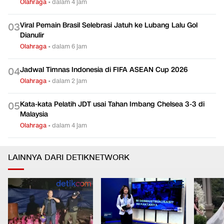
Olahraga
•
dalam 4 jam
Viral Pemain Brasil Selebrasi Jatuh ke Lubang Lalu Gol
0
3
Dianulir
Olahraga
•
dalam 6 jam
Jadwal Timnas Indonesia di FIFA ASEAN Cup 2026
0
4
Olahraga
•
dalam 2 jam
Kata-kata Pelatih JDT usai Tahan Imbang Chelsea 3-3 di
0
5
Malaysia
Olahraga
•
dalam 4 jam
LAINNYA DARI DETIKNETWORK