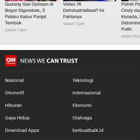
Gudang Gas Oplosan di
Video: RI
Potret Pe
Bogor Digerebek, 3
Deindustrialisasi? Ini
Cindy da
Pelaku Kabur Panjat
Faktanya
Kanada, 
Tembok
Didomina
dalam 7 jam
Putih
dalam 7 jam
dalam 6 j
Nasional
Teknologi
Otomotif
Internasional
Hiburan
Ekonomi
Gaya Hidup
Olahraga
Download Apps
berbuatbaik.id