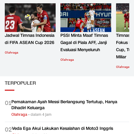
Jadwal Timnas Indonesia
PSSI Minta Maaf Timnas
Timnas I
di FIFA ASEAN Cup 2026
Gagal di Piala AFF, Janji
Fokus k
Evaluasi Menyeluruh
Cup, Tur
Olahraga
Miliar
Olahraga
Olahraga
TERPOPULER
Pemakaman Ayah Messi Berlangsung Tertutup, Hanya
0
1
Dihadiri Keluarga
Olahraga
•
dalam 4 jam
Veda Ega Akui Lakukan Kesalahan di Moto3 Inggris
0
2