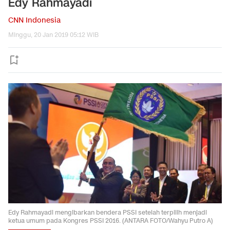
Edy Rahmayadi
CNN Indonesia
Minggu, 20 Jan 2019 05:12 WIB
Edy Rahmayadi mengibarkan bendera PSSI setelah terpilih menjadi
ketua umum pada Kongres PSSI 2016. (ANTARA FOTO/Wahyu Putro A)