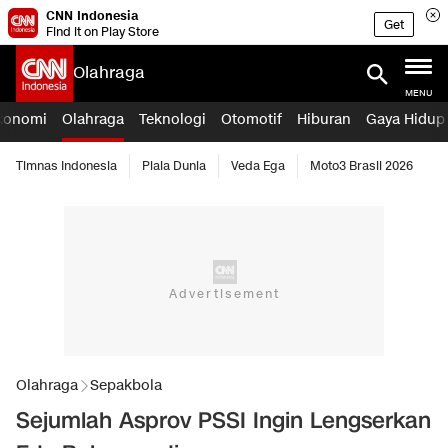
CNN Indonesia
Get
Find it on Play Store
Olahraga
MENU
konomi
Olahraga
Teknologi
Otomotif
Hiburan
Gaya Hidup
Timnas Indonesia
Piala Dunia
Veda Ega
Moto3 Brasil 2026
Olahraga
Sepakbola
Sejumlah Asprov PSSI Ingin Lengserkan